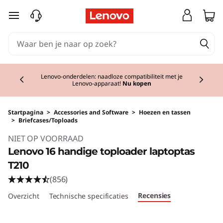
Ga naar de hoofdinhoud
Currently displaying item 2 of 3
Lenovo-onderdelen: naadloze compatibiliteit met je
Lenovo-apparaat!
Nu kopen
Startpagina
>
Accessories and Software
>
Hoezen en tassen
>
Briefcases/Toploads
Original Price 24.01 NL_EUR Discounted Price
NIET OP VOORRAAD
Lenovo 16 handige toploader laptoptas
T210
(856)
Recensies
Overzicht
Technische specificaties