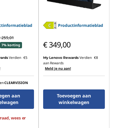
tinformatieblad
Productinformatieblad
 259,01
€ 349,00
7% korting
Verdien
€5
Verdien
€8
ards
My Lenovo Rewards
aan Rewards
!
Meld je nu aan!
en
CLEARVISION
egen aan
Toevoegen aan
elwagen
winkelwagen
raad, wees er