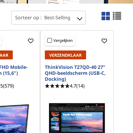
Sorteer op :
Best-Selling
Vergelijken
LAAR
VERZENDKLAAR
FHD Mobile-
ThinkVision T27QD-40 27"
 (15,6")
QHD-beeldscherm (USB-C,
Docking)
.5
(579)
4.7
(14)