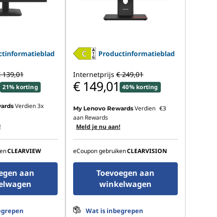
tinformatieblad
Productinformatieblad
 139,01
Internetprijs
€ 249,01
€ 149,01
21% korting
40% korting
Verdien 3x
ards
Verdien
€3
My Lenovo Rewards
aan Rewards
!
Meld je nu aan!
en
CLEARVIEW
eCoupon gebruiken
CLEARVISION
egen aan
Toevoegen aan
elwagen
winkelwagen
egrepen
Wat is inbegrepen