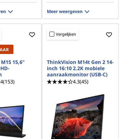
ven
Meer weergeven
Vergelijken
LAAR
 M15 15,6"
ThinkVision M14t Gen 2 14-
FHD-
inch 16:10 2.2K mobiele
m
aanraakmonitor (USB-C)
.4
(153)
4.3
(45)