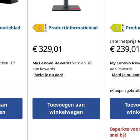
matieblad
Productinformatieblad
Produc
Internetprijs
€
€ 329,01
€ 239,01
rdien
€7
Verdien
€8
My Lenovo Rewards
My Lenovo Rew
aan Rewards
aan Rewards
Meld je nu aan!
Meld je nu aan
eCoupon gebruik
aan
Toevoegen aan
Toevo
en
winkelwagen
wink
Beperkte voor
snel bij!