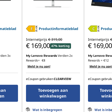
matieblad
Productinformatieblad
Produc
Internetprijs
€ 319,00
Internetprijs
€
€ 169,00
€ 169,00
47% korting
rdien 3x
Verdien 2x
My Lenovo Rewards
My Lenovo Rew
Rewards=
€8
Rewards =
€12
Meld je nu aan!
Meld je nu aan
eCoupon gebruiken
CLEARVIEW
eCoupon gebruik
aan
Toevoegen aan
Toevo
en
winkelwagen
wink
n
Wat is inbegrepen
Wat is inb