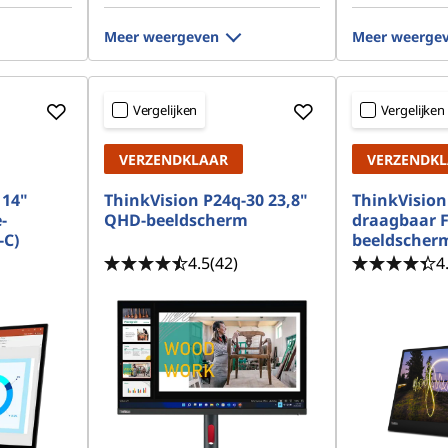
Meer weergeven
Meer weerge
Vergelijken
Vergelijken
VERZENDKLAAR
VERZENDK
 14"
ThinkVision P24q-30 23,8"
ThinkVision
-
QHD-beeldscherm
draagbaar 
-C)
beeldscher
4.5
(42)
4