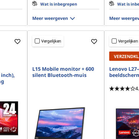
n
Wat is inbegrepen
Wat is inb
Meer weergeven
Meer weerge
Vergelijken
Vergelijken
VERZENDK
L15 Mobile monitor + 600
Lenovo L27-
inch),
silent Bluetooth-muis
beeldscherm
ng
4