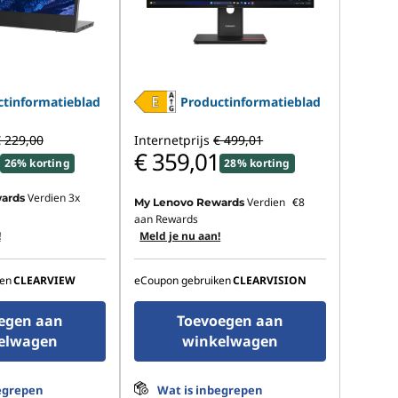
tinformatieblad
Productinformatieblad
 229,00
Internetprijs
€ 499,01
€ 359,01
26% korting
28% korting
Verdien 3x
ards
Verdien
€8
My Lenovo Rewards
aan Rewards
!
Meld je nu aan!
en
CLEARVIEW
eCoupon gebruiken
CLEARVISION
egen aan
Toevoegen aan
elwagen
winkelwagen
egrepen
Wat is inbegrepen