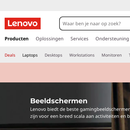
P
r
o
G
a
Producten
Oplossingen
Services
Ondersteuning
f
n
a
e
Deals
Laptops
Desktops
Workstations
Monitoren
a
r
s
d
e
s
h
o
i
o
Beeldschermen
f
o
d
Lenovo biedt de beste gamingbeeldschermen d
i
n
zijn voor een breed scala aan activiteiten e
n
h