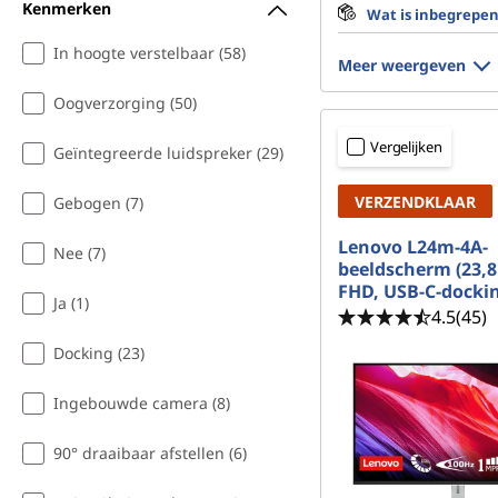
Kenmerken
Wat is inbegrepe
In hoogte verstelbaar (58)
Meer weergeven
Oogverzorging (50)
Vergelijken
Geïntegreerde luidspreker (29)
VERZENDKLAAR
Gebogen (7)
Lenovo L24m-4A-
Nee (7)
beeldscherm (23,8 
FHD, USB-C-docki
Ja (1)
4.5
(45)
Docking (23)
Ingebouwde camera (8)
90° draaibaar afstellen (6)