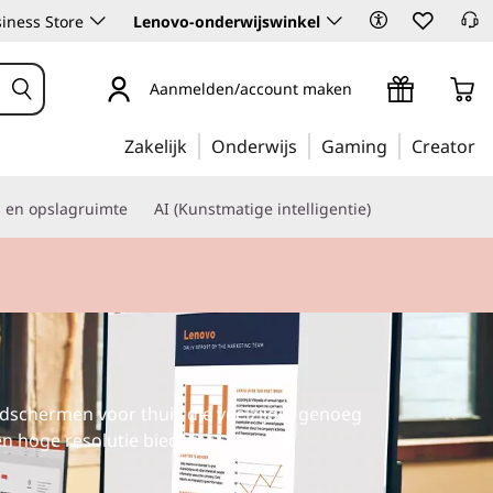
iness Store
Lenovo-onderwijswinkel
Aanmelden/account maken
Zakelijk
Onderwijs
Gaming
Creator
s en opslagruimte
AI (Kunstmatige intelligentie)
dschermen voor thuis die veelzijdig genoeg
n hoge resolutie bieden.