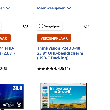
ven
Meer weergeven
Vergelijken
LAAR
VERZENDKLAAR
41 FHD-
ThinkVision P24QD-40
 (23,8")
23,8" QHD-beeldscherm
(USB-C Docking)
.8
(6)
4.5
(11)