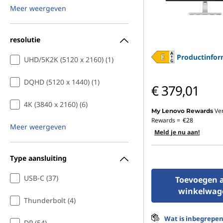
Meer weergeven
resolutie
Productinfor
UHD/5K2K (5120 x 2160) (1)
DQHD (5120 x 1440) (1)
€ 379,01
4K (3840 x 2160) (6)
Ve
My Lenovo Rewards
Rewards =
€28
Meer weergeven
Meld je nu aan!
Type aansluiting
USB-C (37)
Toevoegen 
winkelwag
Thunderbolt (4)
Wat is inbegrepe
DP (54)