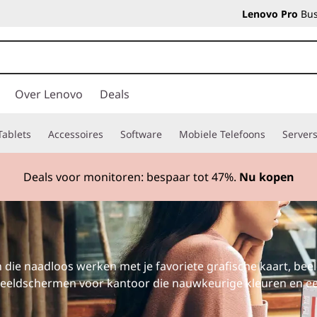
Lenovo Pro
Bus
Over Lenovo
Deals
Tablets
Accessoires
Software
Mobiele Telefoons
Server
Deals voor monitoren: bespaar tot
47%.
Nu kopen
ie naadloos werken met je favoriete grafische kaart, beel
n beeldschermen voor kantoor die nauwkeurige kleuren en ee