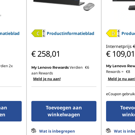
matieblad
Productinformatieblad
Produc
Internetprijs
€
€ 258,01
€ 109,01
rdien 2x
My Lenovo Rew
Verdien
€6
My Lenovo Rewards
Rewards =
€8
aan Rewards
Meld je nu aan!
Meld je nu aan
eCoupon gebruik
aan
Toevoegen aan
Toevo
en
winkelwagen
wink
n
Wat is inbegrepen
Wat is inb