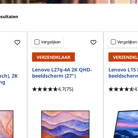
sultaten
Vergelijken
Vergelijken
VERZENDKLAAR
VERZENDK
Lenovo L27q-4A 2K QHD-
Lenovo L15 
nch), 2K
beeldscherm (27")
beeldscherm
ng
4.7
(75)
4