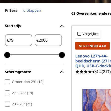
a
o
l
u
Filters
uitklappen
63
Overeenkomende re
d
Startprijs
Vergelijken
€
€
VERZENDKLAAR
Lenovo L27h-4A-
beeldscherm (27 i
QHD, USB-C-docki
4.4
(217)
Schermgrootte
Groter dan 29" (12)
27" - 28" (19)
23"- 25" (21)