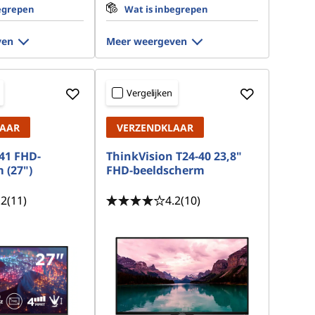
egrepen
Wat is inbegrepen
ven
Meer weergeven
Vergelijken
LAAR
VERZENDKLAAR
41 FHD-
ThinkVision T24-40 23,8"
 (27")
FHD-beeldscherm
.2
(11)
4.2
(10)