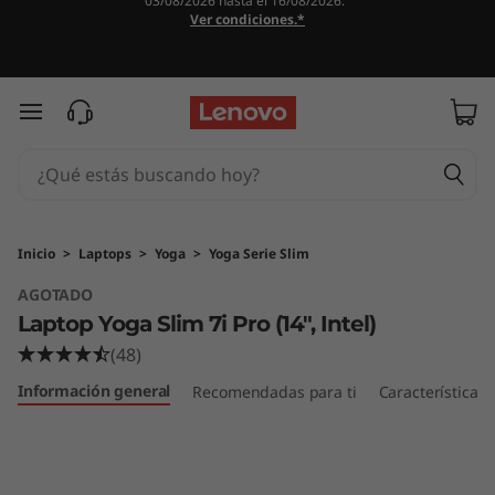
03/08/2026 hasta el 16/08/2026.
L
Ver condiciones.*
a
p
Ir al contenido principal
t
o
p
Inicio
>
Laptops
>
Yoga
>
Yoga Serie Slim
AGOTADO
Y
Laptop Yoga Slim 7i Pro (14", Intel)
o
(48)
Información general
g
Recomendadas para ti
Características
a