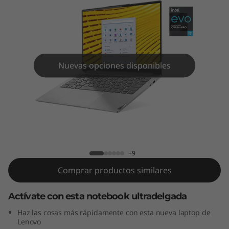
S
l
i
m
Nuevas opciones disponibles
7
i
Laptop Yoga Slim 7i Pro (14", Intel)
P
r
+9
Comprar productos similares
o
(
Actívate con esta notebook ultradelgada
Haz las cosas más rápidamente con esta nueva laptop de
1
Lenovo