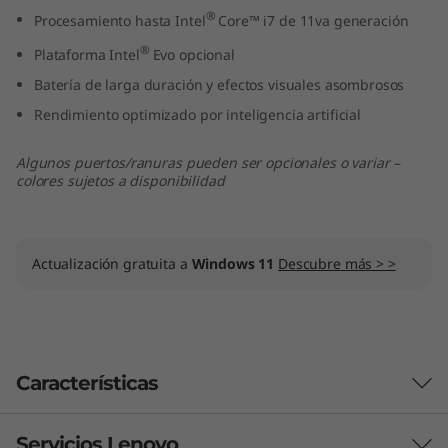
4
®
Procesamiento hasta Intel
Core™ i7 de 11va generación
®
Plataforma Intel
Evo opcional
"
Batería de larga duración y efectos visuales asombrosos
,
Rendimiento optimizado por inteligencia artificial
I
Algunos puertos/ranuras pueden ser opcionales o variar –
colores sujetos a disponibilidad
n
t
Actualización gratuita a
Windows 11
Descubre más > >
e
l
)
Características
Servicios Lenovo