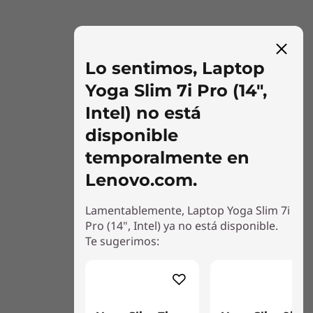
Lo sentimos, Laptop
Yoga Slim 7i Pro (14",
Intel) no está
disponible
temporalmente en
Colores sujetos a disponibilidad.
Lenovo.com.
Lamentablemente, Laptop Yoga Slim 7i
Más Smart que nunca
Pro (14", Intel) ya no está disponible.
Te sugerimos:
Aprovecha al máximo tu tiempo y esfuerzo con
una variedad de funciones inteligentes
impulsadas por la inteligencia artificial.
Disfruta de una increíble autonomía de la
batería gracias a la refrigeración inteligente