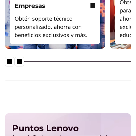
Obtén
Empresas
para a
Obtén soporte técnico
ahorr
personalizado, ahorra con
exclus
beneficios exclusivos y más.
educat
Puntos Lenovo