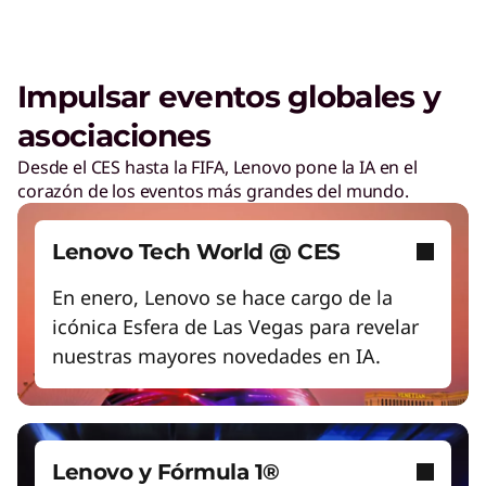
Aumenta la productividad de la fuerza laboral
Desbloquea experiencias de gaming de
Impulsar eventos globales y
próxima generación
Menores costos de energía
asociaciones
Adaptarse rápidamente a las necesidades
Desde el CES hasta la FIFA, Lenovo pone la IA en el
cambiantes
corazón de los eventos más grandes del mundo.
Trabaja y juega de manera más Smart con PCs
con IA
Empodera a una fuerza laboral preparada para
Lenovo Tech World @ CES
el futuro
Crea sin límites con IA
En enero, Lenovo se hace cargo de la
icónica Esfera de Las Vegas para revelar
Empezar de nuevo
nuestras mayores novedades en IA.
Lenovo y Fórmula 1®