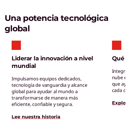
Una potencia tecnológica
global
Liderar la innovación a nivel
Qué 
mundial
Integra
nube e I
Impulsamos equipos dedicados,
que ayu
tecnología de vanguardia y alcance
cada cap
global para ayudar al mundo a
transformarse de manera más
Explor
eficiente, confiable y segura.
Lee nuestra historia