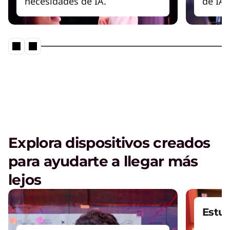
necesidades de IA.
de IA 
Explora dispositivos creados
para ayudarte a llegar más
lejos
Estu