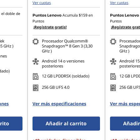
Ver cuotas
Ver cuotas
el doble de
Acumula
$159
en
Puntos Lenovo
Puntos Lenovo
Puntos
Puntos
¡Regístrate gratis!
¡Regístrate grat
Tek
Procesador Qualcomm®
Procesad
35 GHz )
Snapdragon™ 8 Gen 3 (3,30
Snapdragon
GHz )
GHz )
ones
Android 14 o versiones
Android 15
posteriores
posteriore
dado)
12 GB LPDDR5X (soldado)
12 GB LPDD
256 GB UFS 4.0
256 GB UFS
ones
Ver más especificaciones
Ver más espec
rito
Añadir al carrito
Añadir 