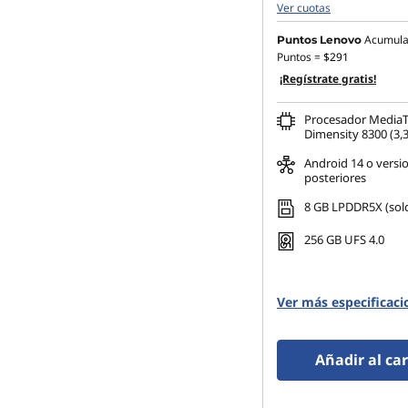
Ver cuotas
c
Acumula 
Puntos Lenovo
Puntos =
$291
u
¡Regístrate gratis!
n
Procesador Media
Dimensity 8300 (3,
d
Android 14 o versi
posteriores
a
8 GB LPDDR5X (sol
r
256 GB UFS 4.0
i
a
Ver más especificaci
Añadir al car