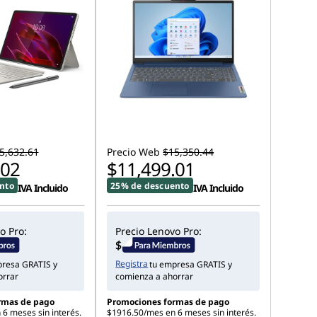
5,632.61
Precio Web
$15,350.44
.02
$11,499.01
nto
25% de descuento
IVA Incluido
IVA Incluido
o Pro:
Precio Lenovo Pro:
Registra
presa GRATIS y
tu empresa GRATIS y
orrar
comienza a ahorrar
rmas de pago
Promociones formas de pago
6 meses sin interés.
$1916.50/mes en 6 meses sin interés.