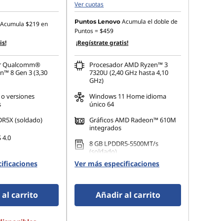
Ver cuotas
Acumula el doble de
Puntos Lenovo
Acumula
$219
en
Puntos =
$459
is!
¡Regístrate gratis!
or Qualcomm®
Procesador AMD Ryzen™ 3
™ 8 Gen 3 (3,30
7320U (2,40 GHz hasta 4,10
GHz)
 o versiones
Windows 11 Home idioma
s
único 64
R5X (soldado)
Gráficos AMD Radeon™ 610M
integrados
 4.0
8 GB LPDDR5-5500MT/s
(soldado)
ificaciones
Ver más especificaciones
al carrito
Añadir al carrito