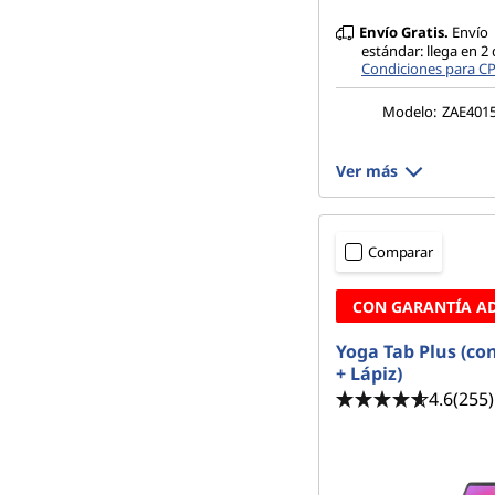
Envío Gratis.
Envío
estándar: llega en 2 
Condiciones para C
Modelo:
ZAE401
Ver más
Comparar
CON GARANTÍA A
Yoga Tab Plus (co
+ Lápiz)
4.6
(255)