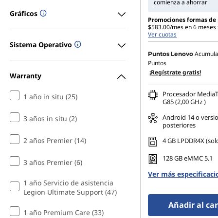
e
comienza a ahorrar
Gráficos
C
Promociones formas de
$583.00/mes en 6 meses s
Ver cuotas
o
Sistema Operativo
Acumul
Puntos Lenovo
m
Puntos
¡Regístrate gratis!
Warranty
p
Procesador MediaT
1 año in situ (25)
G85 (2,00 GHz )
u
Android 14 o versi
3 años in situ (2)
t
posteriores
2 años Premier (14)
4 GB LPDDR4X (sol
a
128 GB eMMC 5.1
3 años Premier (6)
d
Ver más especificaci
1 año Servicio de asistencia
o
Legion Ultimate Support (47)
Añadir al car
r
1 año Premium Care (33)