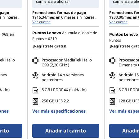
comienza a ahorrar
comienza a ah
 pago
Promociones formas de pago
Promociones fo
in interés.
$916.34/mes en 6 meses sin interés.
$933.00/mes en 6
Ver cuotas
Ver cuotas
Acumula el doble de
Puntos Lenovo
a
$69
en
Puntos Lenovo
Puntos =
$219
Puntos
¡Regístrate gratis!
¡Regístrate grat
ek Helio
Procesador MediaTek Helio
Procesado
G99 (2,20 GHz )
Dimensity 6
ones
Android 14 o versiones
Android 15
posteriores
posteriore
dado)
8 GB LPDDR4X (soldado)
8 GB LPDDR
256 GB UFS 2.2
128 GB UFS
ones
Ver más especificaciones
Ver más espec
rito
Añadir al carrito
Añadir 