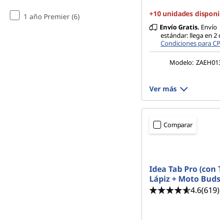
a
+10 unidades disponi
1 año Premier (6)
Envío Gratis.
Envío
s
estándar: llega en 2 
Condiciones para C
p
Modelo:
ZAEH01
a
Ver más
r
a
Comparar
E
s
Idea Tab Pro (con 
Lápiz + Moto Buds
t
4.6
(619)
u