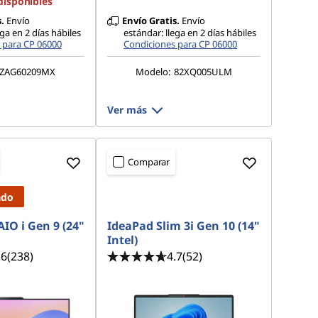
disponibles
.
Envío
Envío Gratis.
Envío
ega en 2 días hábiles
estándar: llega en 2 días hábiles
 para CP 06000
Condiciones para CP 06000
ZAG60209MX
Modelo:
82XQ005ULM
Ver más
Comparar
ado
IO i Gen 9 (24"
IdeaPad Slim 3i Gen 10 (14"
Intel)
.6
(238)
4.7
(52)