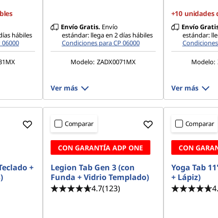
bles
+10 unidades 
Envío Gratis.
Envío
Envío Gratis
días hábiles
estándar: llega en 2 días hábiles
estándar: ll
P 06000
Condiciones para CP 06000
Condiciones
31MX
Modelo:
ZADX0071MX
Modelo:
Ver más
Ver más
Comparar
Comparar
CON GARANTÍA ADP ONE
CON GARAN
Teclado +
Legion Tab Gen 3 (con
Yoga Tab 11
)
Funda + Vidrio Templado)
+ Lápiz)
4.7
(123)
4