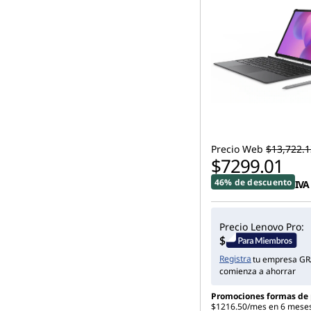
d
i
a
n
t
Precio Web
$13,722.1
e
$7299.01
46% de descuento
s
IVA
d
Precio Lenovo Pro:
e
Registra
tu empresa GR
comienza a ahorrar
S
Promociones formas de
e
$1216.50/mes en 6 meses 