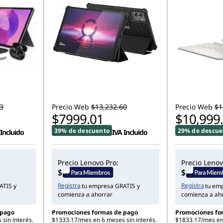
3
Precio Web
$13,232.60
Precio Web
$1
$7999.01
$10,999
39% de descuento
29% de descue
 Incluido
IVA Incluido
Precio Lenovo Pro:
Precio Lenov
Registra
Registra
ATIS y
tu empresa GRATIS y
tu em
comienza a ahorrar
comienza a ah
 pago
Promociones formas de pago
Promociones fo
sin interés.
$1333.17/mes en 6 meses sin interés.
$1833.17/mes en 