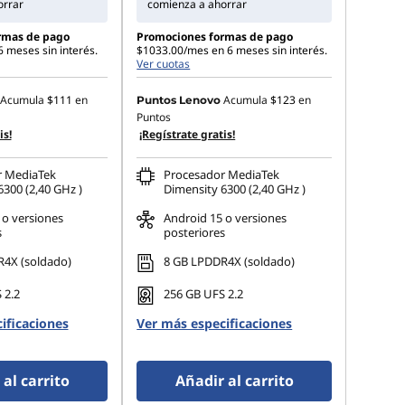
orrar
comienza a ahorrar
rmas de pago
Promociones formas de pago
 meses sin interés.
$1033.00/mes en 6 meses sin interés.
Ver cuotas
Acumula
$111
en
Acumula
$123
en
Puntos Lenovo
Puntos
is!
¡Regístrate gratis!
r MediaTek
Procesador MediaTek
300 (2,40 GHz )
Dimensity 6300 (2,40 GHz )
 o versiones
Android 15 o versiones
s
posteriores
4X (soldado)
8 GB LPDDR4X (soldado)
 2.2
256 GB UFS 2.2
ificaciones
Ver más especificaciones
al carrito
Añadir al carrito