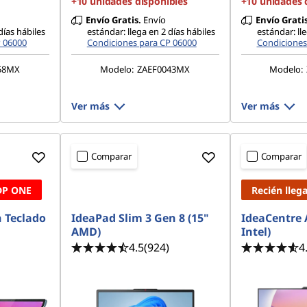
+10 unidades disponibles
+10 unidades 
Envío Gratis.
Envío
Envío Gratis
días hábiles
estándar: llega en 2 días hábiles
estándar: ll
P 06000
Condiciones para CP 06000
Condiciones
58MX
Modelo:
ZAEF0043MX
Modelo:
Ver más
Ver más
Comparar
Comparar
DP ONE
Recién lleg
n Teclado
IdeaPad Slim 3 Gen 8 (15"
IdeaCentre A
AMD)
Intel)
4.5
(924)
4