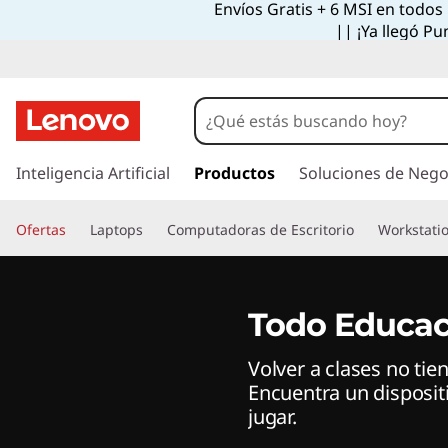
Envíos Gratis + 6 MSI en todos
D
|| ¡Ya llegó Pu
e
s
c
I
r
Inteligencia Artificial
Productos
Soluciones de Nego
u
a
l
b
Ofertas
Laptops
Computadoras de Escritorio
Workstati
c
o
r
n
t
e
Todo Educac
e
n
n
Volver a clases no tie
i
Encuentra un dispositi
d
u
jugar.
o
p