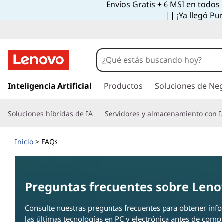
Envíos Gratis + 6 MSI en todos
F
|| ¡Ya llegó Pu
A
Q
s
I
r
Inteligencia Artificial
Productos
Soluciones de Ne
|
a
l
P
Soluciones híbridas de IA
Servidores y almacenamiento con I
c
o
r
n
Inicio
> FAQs
t
e
e
n
g
i
Preguntas frecuentes sobre Len
d
u
o
Consulte nuestras preguntas frecuentes para obtener inf
p
las últimas tecnologías en PC y electrónica antes de compr