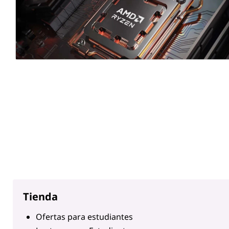
t
e
s
Tienda
Ofertas para estudiantes