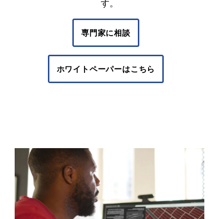
す。
迅
専門家に相談
速
な
ホワイトペーパーはこちら
設
計
と
製
造