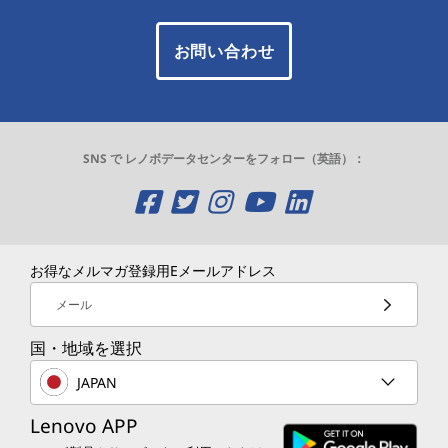
お問い合わせ
SNS で レノボデータセンターをフォロー（英語）：
O
O
O
O
O
p
p
p
p
p
e
e
e
e
e
お得なメルマガ登録用Eメールアドレス
n
n
n
n
n
メール
s
s
s
s
s
国・地域を選択
a
a
a
a
a
JAPAN
n
n
n
n
n
Lenovo APP