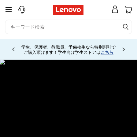
ハ
メインコンテンツにスキップする
イ
パ
フ
学生、保護者、教職員、予備校生なら特別割引で
Currently displaying item 4 of
ご購入頂けます！学生向け学生ストアは
こちら
ォ
ー
マ
ン
ス
・