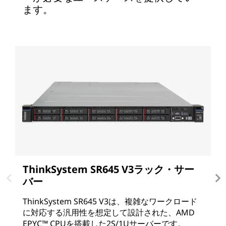
ます。
ThinkSystem SR645 V3ラック・サー
T
バー
ThinkSystem SR645 V3は、複雑なワークロード
T
に対応する汎用性を想定して設計された、AMD
搭
EPYC™ CPUを搭載した2S/1Uサーバーです。