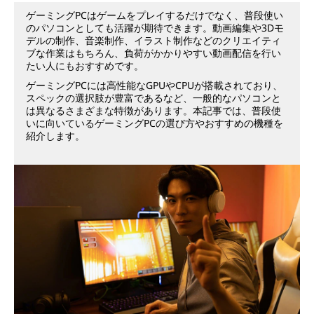
ゲーミングPCはゲームをプレイするだけでなく、普段使い
ゲ
のパソコンとしても活躍が期待できます。動画編集や3Dモ
デルの制作、音楽制作、イラスト制作などのクリエイティ
ー
ブな作業はもちろん、負荷がかかりやすい動画配信を行い
たい人にもおすすめです。
ミ
ゲーミングPCには高性能なGPUやCPUが搭載されており、
スペックの選択肢が豊富であるなど、一般的なパソコンと
は異なるさまざまな特徴があります。本記事では、普段使
ン
いに向いているゲーミングPCの選び方やおすすめの機種を
紹介します。
グ
パ
ソ
コ
ン
は