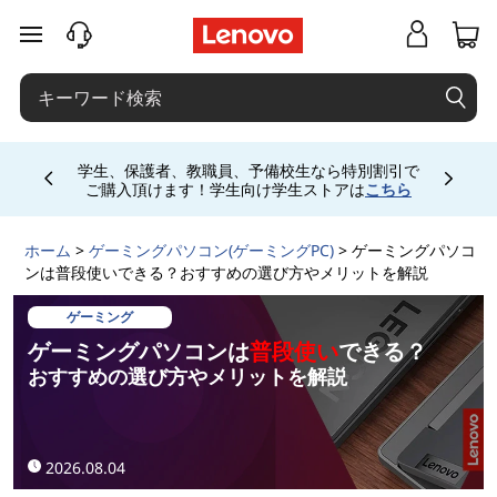
普
メインコンテンツにスキップする
段
使
お電話購入相談窓口 ☎ 法人:0120-148-333 法人
い
専用ストア会員登録 (無料) 詳細は
こちら
専用会
Currently displaying item 5 of
場は
こちら
に
ホーム
>
ゲーミングパソコン(ゲーミングPC)
> ゲーミングパソコ
向
ンは普段使いできる？おすすめの選び方やメリットを解説
い
ゲーミング
ゲーミングパソコンは
普段使い
できる？
て
おすすめの選び方やメリットを解説
い
2026.08.04
る