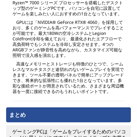
Ryzen™ 7000 シリーズ プロセッサーを搭載したデスクト
ップ型のゲーミングPCです。パソコンを自宅に設置して
ゲームを楽しみたい人におすすめの1台となっています。
GPUには「NVIDIA® GeForce RTX® 4060」を採用して
おり、多くのゲームを高パフォーマンスでプレイすること
が可能です。最大180Wの空冷システムとLegion
Coldfront冷却を備えており、最適化されたエアフローで
高負荷時でもシステムを冷却し安定させます。4つの
ARGBファンが静音性を高めながら、カスタマイズ可能な
照明で没入感を演出します。
高速なメモリーとストレージも特徴のひとつで、シーム
レスなマルチタスクと途切れのないゲームプレイを実現で
きます。ツール不要の透明パネルで簡単にアップグレード
でき、将来的な拡張性にも優れた1台となっています。多
彩な接続ポートが用意されているため、さまざまな周辺機
器を一度に接続できるのもうれしいポイントです。
まとめ
ゲーミングPCは「ゲームをプレイするためのパソコ