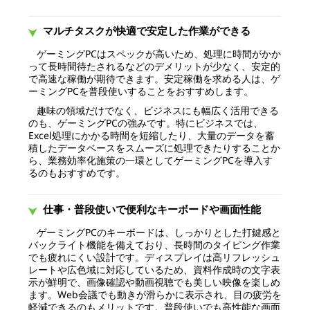
マルチタスクが快適で安定した作業ができる
ゲーミングPCはスペックが高いため、処理に時間がかか
って長時間待たされるなどのデメリットが少なく、安定的
で高速な稼働が期待できます。安定稼働を求める人は、ゲ
ーミングPCを普段使いすることをおすすめします。
趣味の領域だけでなく、ビジネスにも幅広く活用できる
のも、ゲーミングPCの強みです。特にビジネスでは、
Excel処理にかかる時間を短縮したり、大量のデータを蓄
積したデータベースをスムーズに処理できたりすることか
ら、業務効率化施策の一環としてゲーミングPCを導入す
るのもおすすめです。
仕事・普段使いで便利なキーボードや画面性能
ゲーミングPCのキーボードは、しっかりとした打鍵感と
バックライト機能を備えており、長時間のタイピング作業
でも疲れにくい設計です。ディスプレイは高リフレッシュ
レートや広色域に対応しているため、資料作成時の文字表
示が鮮明で、画像確認や動画視聴でも美しい映像を楽しめ
ます。Web会議でも動きが滑らかに表示され、目の疲労を
軽減できるのもメリットです。普段使いでも高性能な画面