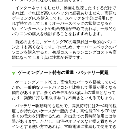
インターネットをしたり、動画を視聴したりするだけで
あれば、それほど高いスペックは必要ありません。高額な
ゲーミングPCを購入しても、スペックを十分に活用しき
れず持て余してしまうオーバースペックの状態になるた
め、インターネットや動画視聴が中心であれば、一般的な
パソコンの購入を検討することをおすすめします。
前述のように、ゲーミングPCの電気代は一般的なパソコ
ンよりも高くなります。そのため、オーバースペックのパ
ソコンを購入すると、初期コストもランニングコストも高
額になってしまう点に注意が必要です。
ゲーミングノート特有の重量・バッテリー問題
ゲーミングノートPCは、高性能なパーツを搭載している
ため、一般的なノートパソコンと比較して重量が重くなる
傾向があります。多くのモデルが2kg以上の重量となって
おり、頻繁に持ち運ぶ用途には不向きといえるでしょう。
バッテリー駆動時間も短めで、高負荷時には2〜4時間程
度しか持たないケースが一般的です。高性能GPUやCPUが
多くの電力を消費するため、外出先での長時間使用には制
限があります。ただし、自宅やオフィスなど据え置きをメ
インとする使い方であれば、常時電源に接続して使用でき