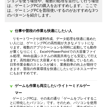
ションを使う場合や、複数の処理を並行して行う場合
は、ゲーミングPCの購入をおすすめします。 ここで
は、ゲーミングPCを普段使いするのがおすすめな3つ
のパターンを紹介します。
仕事や普段の作業も快適にしたい人
リモートワークや資料作成、データ処理を快適に進めた
い人には、ゲーミングPCの高性能が大きなメリットにな
ります。複数のアプリケーションを同時に起動しても動作
が重くなりにくく、ExcelやPowerPointでの大容量ファイ
ル処理、Web会議システムの画面共有なども安定して行え
ます。高性能CPUと大容量メモリーを搭載しているため、
日常作業全般のストレスが減り、業務効率の向上が期待で
きます。普段の作業環境を快適にしたいビジネスユーザー
にもおすすめです。
ゲームも作業も両立したいライト〜ミドルゲー
マー
ゲーミングPCは、その名の通り「ゲームをプレイするこ
とに特化したパソコン」です。そのため、パソコンを使用
する目的がゲームを遊ぶことにあるのなら、迷わずゲーミ