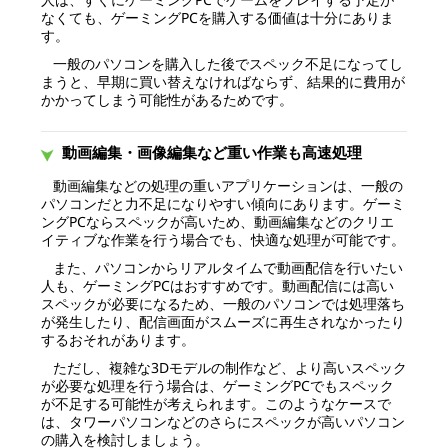
なくても、ゲーミングPCを購入する価値は十分にありま
す。
一般のパソコンを購入した後でスペック不足になってし
まうと、早期に買い替えなければならず、結果的に費用が
かかってしまう可能性があるためです。
動画編集・画像編集など重い作業も高速処理
動画編集などの処理の重いアプリケーションは、一般の
パソコンだと力不足になりやすい傾向にあります。ゲーミ
ングPCならスペックが高いため、動画編集などのクリエ
イティブな作業を行う場合でも、快適な処理が可能です。
また、パソコンからリアルタイムで動画配信を行いたい
人も、ゲーミングPCはおすすめです。動画配信には高い
スペックが必要になるため、一般のパソコンでは処理落ち
が発生したり、配信画面がスムーズに再生されなかったり
するおそれがあります。
ただし、複雑な3Dモデルの制作など、より高いスペック
が必要な処理を行う場合は、ゲーミングPCでもスペック
が不足する可能性が考えられます。このようなケースで
は、タワーパソコンなどのさらにスペックが高いパソコン
の購入を検討しましょう。