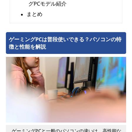
す
グPCモデル紹介
まとめ
め
の
ゲーミングPCは普段使いできる？パソコンの特
機
徴と性能を解説
種
を
紹
介
ゲーミングPCと一般のパソコンの違いは、高性能な