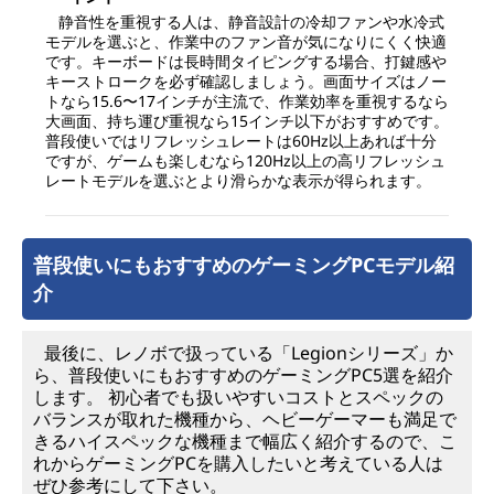
静音性を重視する人は、静音設計の冷却ファンや水冷式
モデルを選ぶと、作業中のファン音が気になりにくく快適
です。キーボードは長時間タイピングする場合、打鍵感や
キーストロークを必ず確認しましょう。画面サイズはノー
トなら15.6〜17インチが主流で、作業効率を重視するなら
大画面、持ち運び重視なら15インチ以下がおすすめです。
普段使いではリフレッシュレートは60Hz以上あれば十分
ですが、ゲームも楽しむなら120Hz以上の高リフレッシュ
レートモデルを選ぶとより滑らかな表示が得られます。
普段使いにもおすすめのゲーミングPCモデル紹
介
最後に、レノボで扱っている「Legionシリーズ」か
ら、普段使いにもおすすめのゲーミングPC5選を紹介
します。 初心者でも扱いやすいコストとスペックの
バランスが取れた機種から、ヘビーゲーマーも満足で
きるハイスペックな機種まで幅広く紹介するので、こ
れからゲーミングPCを購入したいと考えている人は
ぜひ参考にして下さい。