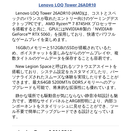
Lenovo LOQ Tower 26ADR10
Lenovo LOQ Tower 26ADR10 (AMD)は、コストとスペ
ックのバランスが取れたエントリー向けのゲーミングデス
クトップPCです。AMD Ryzen™ 7 8745HX プロセッサー
を搭載すると共に、GPUにはNVIDIA®製の「NVIDIA®
GeForce™ RTX 5060」を採用しており、快適でパワフル
なゲームプレイを楽しめます。
16GBのメモリーと512GBのSSDが搭載されているた
め、ボイスチャットを楽しみながらのゲームプレイや、複
数タイトルのゲームデータを保存することも容易です。
New Legion Spaceと呼ばれるソフトウエアスイートを
搭載しており、システム設定をカスタマイズしたり、パー
ソナライズされたスムーズな体験を実現したりすることが
できます。最大64GB 5200MT/s DDR5メモリーへのアッ
プグレードも可能で、将来的な拡張性にも優れています。
静かな場所でも駆動音が気にならない静音冷却設計も魅
力です。透明なサイドパネルとARGB照明により、内部コ
ンポーネントをスタイリッシュに見せることができ、ツー
ル不要で簡単にアップグレードできる設計となっていま
す。