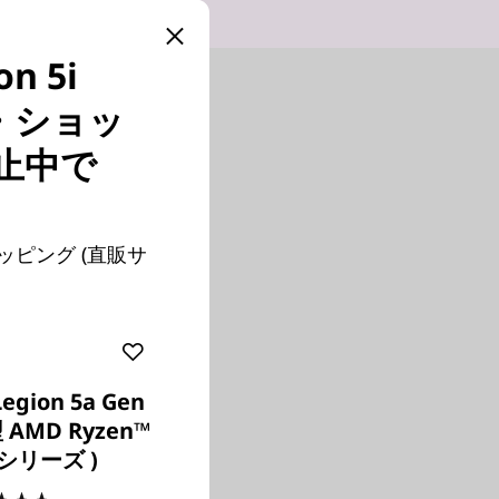
 5i
ボ・ショッ
止中で
ショッピング (直販サ
。
Legion 5a Gen
型 AMD Ryzen™
 シリーズ )