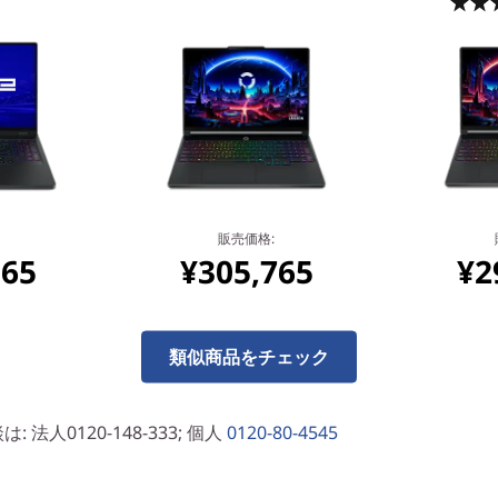
.5
(324)
こでもデスクトップレベルの
販売価格:
165
¥305,765
¥2
ォーマンスを
®
Core™ プロセッサーを搭載して、次世代のゲーミン
類似商品をチェック
ます。スムーズなゲームプレイ、シームレスなマルチタ
ラレーションによるクリエイティブな作業をお楽しみく
Type-Cでさまざまな周辺機器を接続し、より冷却効果が高
法人0120-148-333; 個人
0120-80-4545
ンスで、長時間のゲーミング、ストリーミング、そし
ティブな作業を可能にします。