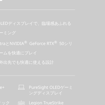
ight OLEDディスプレイで、臨場感あふれる
ーミング
®
®
ltraとNVIDIA
GeForce RTX
50シリ
ームを快適にプレイ
外出先でも快適に使える設計
ne+
PureSight OLEDゲーミ
ングディスプレイ
ィック
Legion TrueStrike