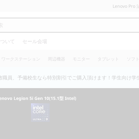
Lenovo P
ついて
セール会場
ワークステーション
周辺機器
モニター
タブレット
ソフ
人:0120-148-333 法人専用ストア会員登録 (無料) 詳細は
こ
enovo Legion 5i Gen 10(15.1型 Intel)