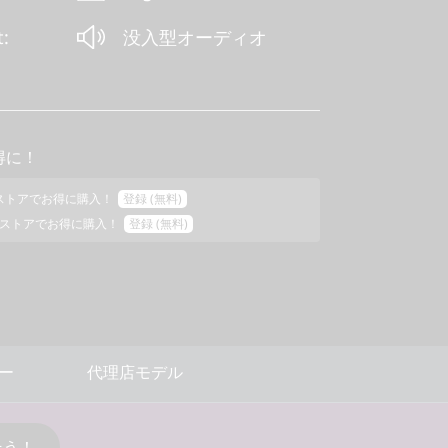
t:
没入型オーディオ
得に！
Proストアでお得に購入！
登録 (無料)
ストアでお得に購入！
登録 (無料)
ー
代理店モデル
そう！