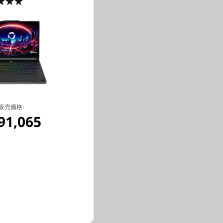
5.0
(3)
パフ
販売価格:
91,065
グと生産性
スク、AI
ださい。
く静かなパ
てクリエイ