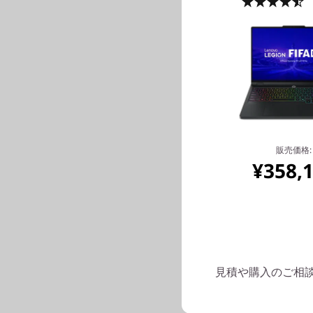
4
ど
販売価格:
¥358,
インテル
を提供し
アクセ
USB 
見積や購入のご相談は: 
フォーマ