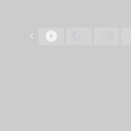
5
.
1
型
I
n
t
e
l
)