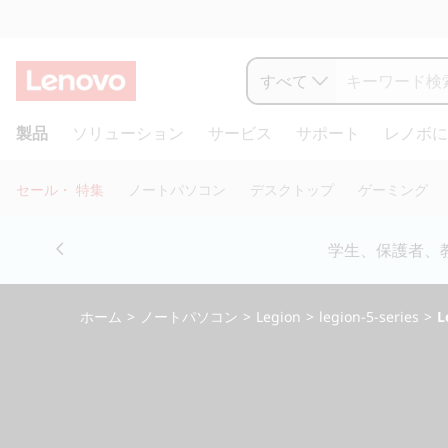
L
e
すべて
n
メ
製品
ソリューション
サービス
サポート
レノボに
イ
o
ン
コ
v
セール・ 特集
ノートパソコン
デスクトップ
ゲーミング
ン
o
テ
Currently displaying item 5 of 5
ン
お電話購入相談窓口 ☎ 法
L
ツ
に
e
ス
ホーム
>
ノートパソコン
>
Legion
>
legion-5-series
>
L
キ
g
ッ
プ
i
す
る