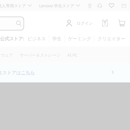
ro 法人専用ストア
Lenovo 学生ストア
ログイン
公式ストア:
ビジネス
学生
ゲーミング
クリエイター
トウェア
サーバー＆ストレージ
AI PC
ちら
専用会場は
こちら