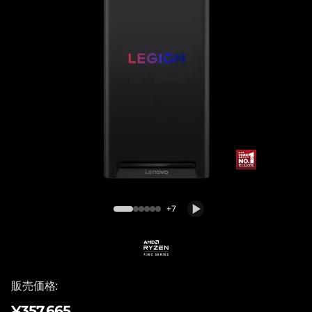
o
n
T
o
w
e
Lenovo Legion Tower 5 30AGB10(AMD)
r
5
+7
G
e
販売価格:
n
¥357,665