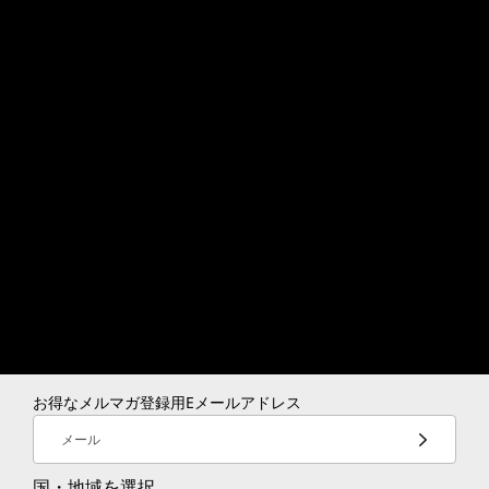
て、あらゆる状況に対応できる環境を提供しま
す。
®
お得なメルマガ登録用Eメールアドレス
Nahimic
by
メール
SteelSeries ゲーム用オ
国・地域を選択