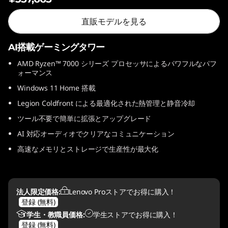
1
直販モデルを見る
0
AI搭載ゲーミングタワー
(
AMD Ryzen™ 7000 シリーズ プロセッサによるパワフルなパフ
ォーマンス
3
Windows 11 Home 搭載
0
Legion Coldfront による最適化された熱管理と静音冷却
L
ツール不要で簡単に拡張とアップグレード
AI 対応オーディオでクリアなコミュニケーション
A
高速なメモリとストレージで生産性が最大化
M
D
法人限定価格:
Lenovo Proストアでお得に購入！
登録 (無料)
)
学生・教職員価格:
学生ストアでお得に購入！
登録 (無料)