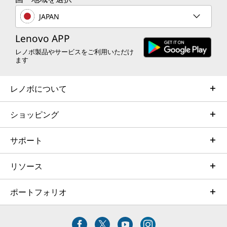
ーディオ: AI 搭載の没入
JAPAN
型 3D オーディオ
Lenovo APP
®
レノボ製品やサービスをご利用いただけ
Nahimic
by SteelSeries は AI テクノロジーを活
ます
用して没入型 3D オーディオとカスタマイズされ
たサウンド プロファイルを提供し、ゲーム体験
レノボについて
®
を一変させます。Nahimic
の AI Smart Profile
はオーディオ設定を自動的に調整し、常に最適な
ショッピング
環境でゲームをプレイできます。Sound Tracker
2.0 で戦術的優位性を獲得し、サウンド キューを
サポート
通じて対戦相手の位置を視覚化します。デュアル
ヘッドセット接続の Sound Sharing+ でサウンド
体験をチームメイトと共有します。
リソース
ポートフォリオ