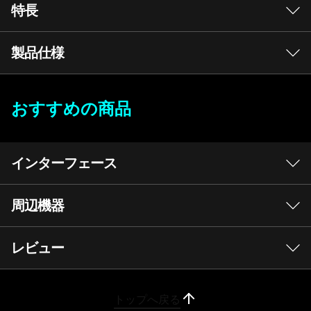
特長
製品仕様
おすすめの商品
OS
Windows 11 Home 64bit (日本語版)
今すぐ視聴
プロセッサー
インターフェース
AMD Ryzen™ 7 7700X デスクトップ プロセッサー
Original Price 29700 JPY Discounted Price 29700 JPY
Original Price 7920 JPY Discounted Price 7920 JPY
Original Price 19800 JPY Discounted Price 12980 JPY
Original Price 4950 JPY Discounted Price 4950 JPY
Original Price 43800 JPY Discounted Price 43800 JPY
周辺機器
メインメモリ
32GB (16GB x 2)
すべてを見る
レビュー
AMD Ryzen™ 7000 シ
SSD
リーズ プロセッサーで
1TB (PCIe NVMe/M.2)（専用ヒートシンク搭載）
比較リストに追加
トップへ戻る