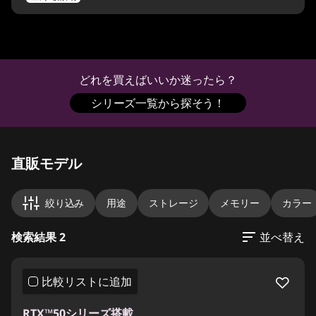
どれを買えばいいか迷ったら？
シリーズ一覧から探そう！
Original Price 357665.00 JPY Discounted Pric
Original Price 494065.00 JPY Discounted Pri
直販モデル
絞り込み
用途
ストレージ
メモリー
カラー
検索結果 2
並べ替え
比較リストに追加
RTX™50シリーズ搭載