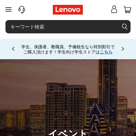
イ
メインコンテンツにスキップする
ベ
ン
ト
学生、保護者、教職員、予備校生なら特別割引で
Currently displaying item 4 of
ご購入頂けます！学生向け学生ストアは
こちら
イベント