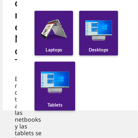
difere
ncias
entre
Netbo
ok y
Desktops
Laptops
Tablet
En el
mundo
de la
tecnologí
Tablets
a portátil,
las
netbooks
y las
tablets se