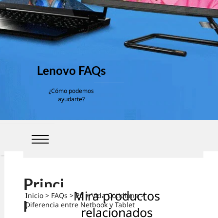
Lenovo FAQs
¿Cómo podemos
ayudarte?
Princi
Mira productos
Inicio
>
FAQs
>
PC + Vida Cotidiana
>
pales
Diferencia entre Netbook y Tablet
relacionados