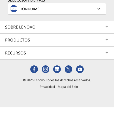
SELECCIÓN DE PAÍS
Ambos
HONDURAS
dispositiv
os
destacan
SOBRE LENOVO
por su
diseño
compacto
PRODUCTOS
y
versatilid
RECURSOS
ad, pero
ofrecen
experienc
ias
distintas
© 2026 Lenovo. Todos los derechos reservados.
dependie
Privacidad
Mapa del Sitio
ndo del
propósito
Lee más
para el
que se
utilicen.