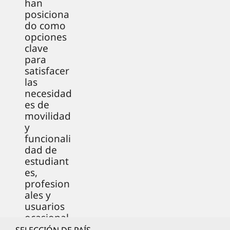
han
posiciona
do como
opciones
clave
para
satisfacer
las
necesidad
es de
movilidad
y
funcionali
dad de
estudiant
es,
profesion
ales y
usuarios
ocasional
es.