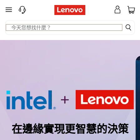
在
跳至主要內容
邊
緣
實
現
更
智
慧
的
在邊緣實現更智慧的決策
決