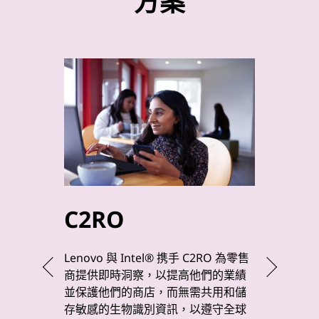
方案
C2RO
byt
Lenovo 與 Intel® 携手 C2RO 為零售
Lenovo 
商提供即時洞察，以提高他們的業績
工業 4.
並保護他們的商店，而無需共用和儲
品質，加
存敏感的生物識別資訊，以遵守全球
測和 C