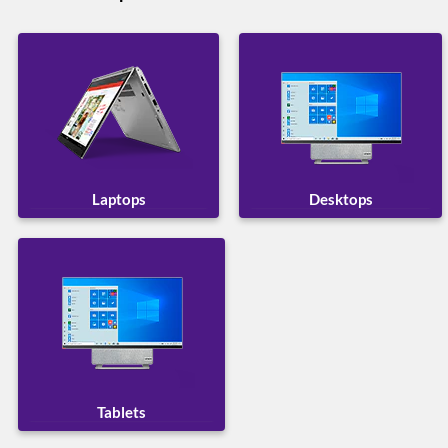
A continuación, se presentan los diferentes
perfiles de usuario y las características
recomendadas para cada caso:
¿Qué laptop comprar para el Estudio?
Para los estudiantes, es esencial tener en cuenta
la portabilidad y la durabilidad, ya que necesitan
Laptops
Desktops
un equipo fácil de transportar y que resista el
uso diario. Es fundamental contar con una
laptop ligera, con buena autonomía de batería y
un rendimiento fluido para realizar tareas como
navegación en internet, videoconferencias,
edición de documentos y toma de apuntes.
Especificaciones recomendadas para estudiantes:
Tablets
Intel Core i5 o AMD Ryzen 5 de
Procesador:
última generación, ideales para una