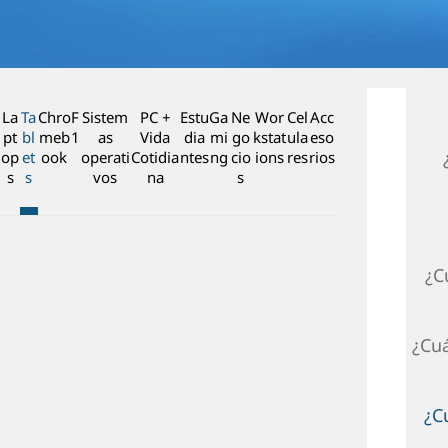
n
c
i
p
a
La
Ta
Chro
F
Sistem
PC +
Estu
Ga
Ne
Wor
Cel
Acc
l
pt
bl
meb
1
as
Vida
dia
mi
go
kstat
ula
eso
op
et
ook
operati
Cotidia
ntes
ng
cio
ions
res
rios
s
s
vos
na
s
¿C
¿Cuá
¿C