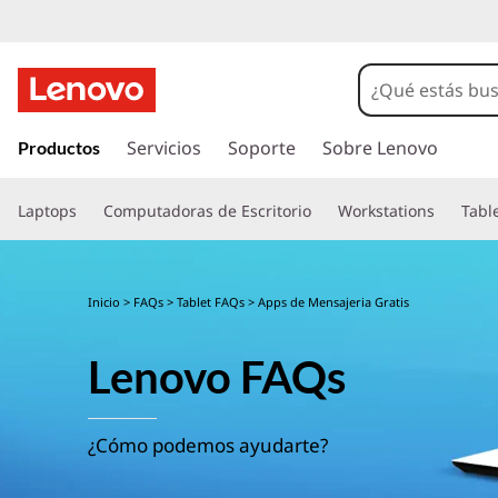
I
r
Servicios
Soporte
Sobre Lenovo
Productos
a
l
Laptops
Computadoras de Escritorio
Workstations
Tabl
c
o
n
t
Inicio
>
FAQs
>
Tablet FAQs
> Apps de Mensajeria Gratis
e
n
Lenovo FAQs
i
d
o
p
¿Cómo podemos ayudarte?
r
i