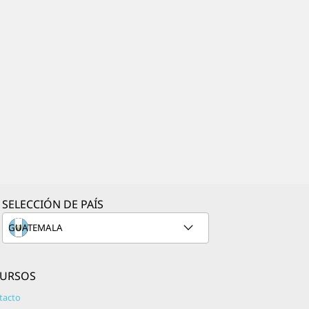
disponibles.
Viber
Envía textos, haz llamadas de voz y
videollamadas y comparte fotos con otros
usuarios de Viber de todo el mundo de forma
gratuita. Asegúrate de que esta aplicación
esté siempre activada para que nunca te
pierdas un mensaje de texto o una llamada
de un amigo de Viber, sin importar dónde se
encuentre. Viber utiliza tu propio número de
teléfono como tu login, lo que significa que
no necesitas tener un número de teléfono
SELECCIÓN DE PAÍS
nuevo para usar su servicio. Viber obtiene
puntos adicionales por mantener esta
aplicación de texto libre de publicidad.
CURSOS
KakaoTalk
KakaoTalk ofrece algo más que mensajes de
tacto
texto gratuitos. Llamadas grupales, salas de