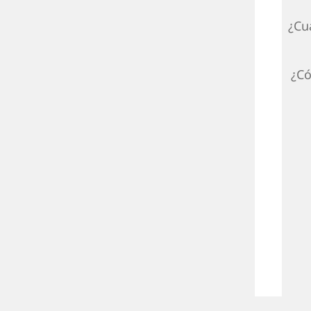
¿Cu
¿Có