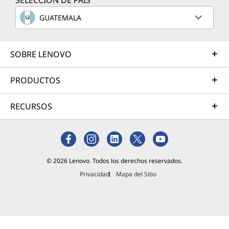
SELECCIÓN DE PAÍS
. ¿Qué te
parece
GUATEMALA
una
Chromeb
ook con
SOBRE LENOVO
una
distribuci
PRODUCTOS
ón Linux
completa
RECURSOS
? Para
muchos
usuarios,
es lo
mejor de
© 2026 Lenovo. Todos los derechos reservados.
ambos
mundos.
Privacidad
Mapa del Sitio
Lee más
Daremos
algunos
consejos