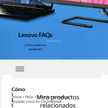
Lenovo FAQs
¿Cómo podemos
ayudarte?
Cómo
instalar
Mira productos
Inicio
>
FAQs
>
Sistemas operativos
>
Linux en
Instalar Linux en Chromebook
relacionados
Chromeb