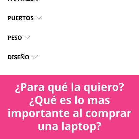
PUERTOS
PESO
DISEÑO
¿Para qué la quiero?
¿Qué es lo mas
importante al comprar
una laptop?