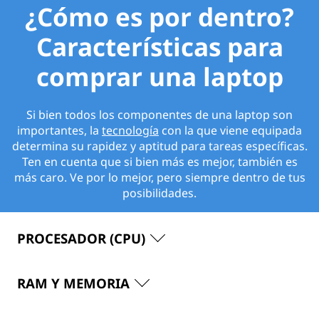
¿Cómo es por dentro?
Características para
comprar una laptop
Si bien todos los componentes de una laptop son
importantes, la
tecnología
con la que viene equipada
determina su rapidez y aptitud para tareas específicas.
Ten en cuenta que si bien más es mejor, también es
más caro. Ve por lo mejor, pero siempre dentro de tus
posibilidades.
PROCESADOR (CPU)
RAM Y MEMORIA