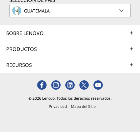
SELECCIÓN DE PAÍS
como
alternativ
GUATEMALA
a libre a
los SO
para PC
SOBRE LENOVO
dominant
es, con
PRODUCTOS
código
fuente
RECURSOS
abierto
que
cualquier
programa
dor
© 2026 Lenovo. Todos los derechos reservados.
puede
examinar
Privacidad
Mapa del Sitio
y
modificar-
Lee más
está
omnipres