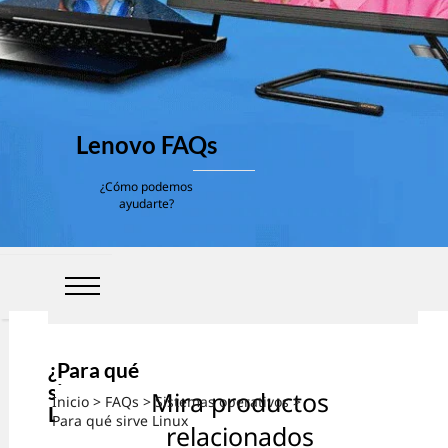
Lenovo FAQs
¿Cómo podemos
ayudarte?
¿Para qué
sirve
Mira productos
Inicio
>
FAQs
>
Sistemas operativos
>
Linux?
Para qué sirve Linux
relacionados