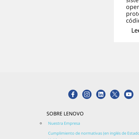
sist
oper
prot
códi
inte
Le
as e
Linu
bien
a la
cola
n. E
espír
ha v
Linu
repu
de c
cult
SOBRE LENOVO
la
inno
Nuestra Empresa
Linu
Cumplimiento de normativas (en inglés de Estad
desa