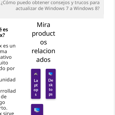
¿Cómo puedo obtener consejos y trucos para
actualizar de Windows 7 a Windows 8?
Mira
 es
product
x?
os
x es un
relacion
ema
ativo
ados
uito
do por
unidad
De
La
sk
pt
to
op
rrollad
ps
s
 de
go
rto.
x sirve