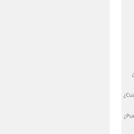
¿Cu
¿Pu