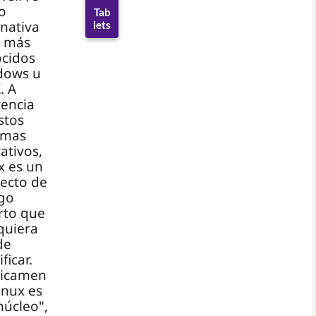
o
Tab
rnativa
lets
s más
cidos
dows u
. A
rencia
stos
emas
ativos,
x es un
ecto de
go
rto que
quiera
de
ficar.
nicamen
Linux es
núcleo",