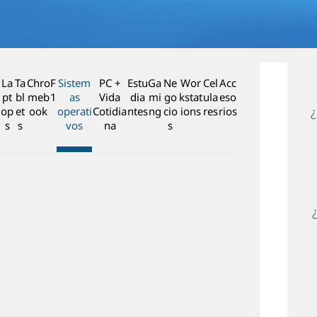
n
c
i
p
a
La
Ta
Chro
F
Sistem
PC +
Estu
Ga
Ne
Wor
Cel
Acc
l
pt
bl
meb
1
as
Vida
dia
mi
go
kstat
ula
eso
op
et
ook
operati
Cotidia
ntes
ng
cio
ions
res
rios
s
s
vos
na
s