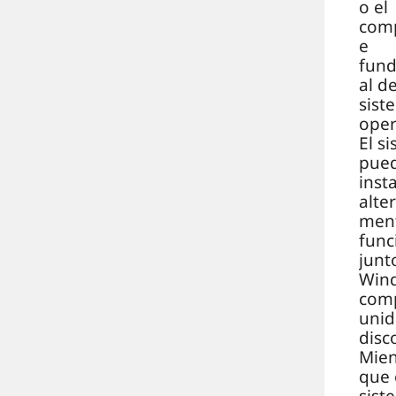
o el
com
e
fun
al de
sist
oper
El s
pue
inst
alte
men
func
junt
Win
comp
unid
disc
Mien
que 