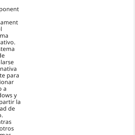
ponent
dament
l
ema
ativo.
istema
de
alarse
rnativa
te para
ionar
o a
dows y
artir la
ad de
o.
tras
otros