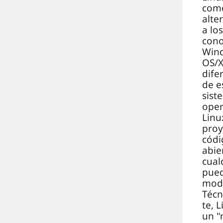
com
alte
a lo
cono
Win
OS/X
dife
de e
sist
oper
Linu
proy
códi
abie
cual
pue
modi
Téc
te, 
un "