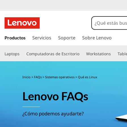
I
r
Servicios
Soporte
Sobre Lenovo
Productos
a
l
Laptops
Computadoras de Escritorio
Workstations
Tabl
c
o
n
t
Inicio
>
FAQs
>
Sistemas operativos
> Qué es Linux
e
n
Lenovo FAQs
i
d
o
p
¿Cómo podemos ayudarte?
r
i