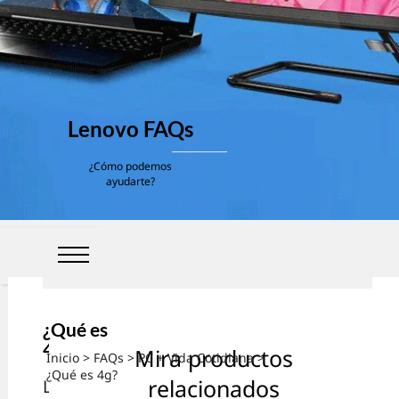
Lenovo FAQs
¿Cómo podemos
ayudarte?
¿Qué es
4g?
Mira productos
Inicio
>
FAQs
>
PC + Vida Cotidiana
>
¿Qué es 4g?
relacionados
La