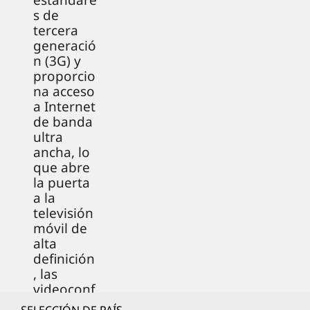
estándare
s de
tercera
generació
n (3G) y
proporcio
na acceso
a Internet
de banda
ultra
ancha, lo
que abre
la puerta
a la
televisión
móvil de
alta
definición
, las
videoconf
erencias y