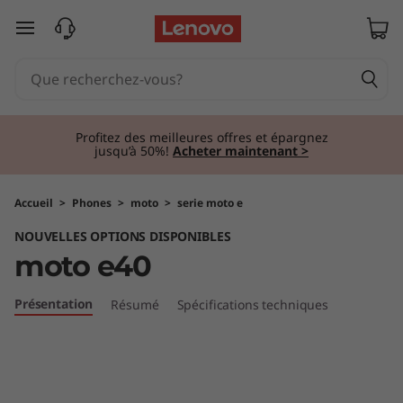
m
passer au contenu principal
o
t
o
Profitez des meilleures offres et épargnez
jusqu’à 50%!
Acheter maintenant >
e
4
Accueil
>
Phones
>
moto
>
serie moto e
NOUVELLES OPTIONS DISPONIBLES
0
moto e40
Présentation
Résumé
Spécifications techniques