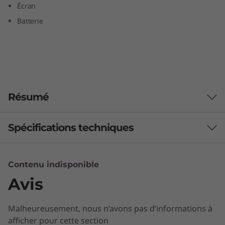
Écran
Batterie
Résumé
Spécifications techniques
Contenu indisponible
Processeur
Avis
UNISOC T700 avec une UC octa-core 2xA75 + 6xA55 1,8
GHz et un processeur graphique G52 de 850 MHz
Malheureusement, nous n’avons pas d’informations à
Système d’exploitation
afficher pour cette section