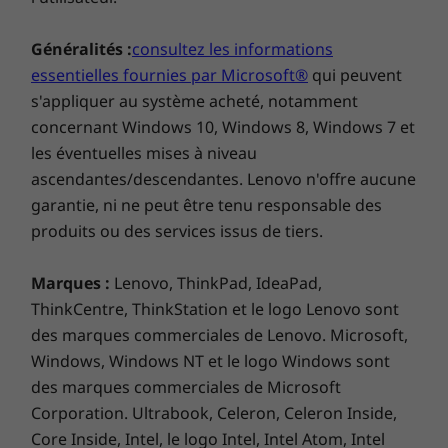
Corps
Généralités :
consultez les informations
Plastique
essentielles fournies par Microsoft®
qui peuvent
s'appliquer au système acheté, notamment
Ports
concernant Windows 10, Windows 8, Windows 7 et
Port USB Type-C (USB 2.0)
les éventuelles mises à niveau
ascendantes/descendantes. Lenovo n'offre aucune
Protection contre les éclaboussures
garantie, ni ne peut être tenu responsable des
Revêtement résistant aux éclaboussures conforme à la
produits ou des services issus de tiers.
9
norme IP52
Coloris
Marques :
Lenovo, ThinkPad, IdeaPad,
ThinkCentre, ThinkStation et le logo Lenovo sont
Gris graphite, Rose argile
des marques commerciales de Lenovo. Microsoft,
Appareil photo
Windows, Windows NT et le logo Windows sont
Ressentez la vitesse
Appareil photo arrière
des marques commerciales de Microsoft
Capteur de 48 MP^1 (f/1.79, 0,8 μm), quatre en un avec
Corporation. Ultrabook, Celeron, Celeron Inside,
Vous bénéficiez de toute la vitesse dont vous
1,6 µm | Technologie Quad Pixel | PDAF
Core Inside, Intel, le logo Intel, Intel Atom, Intel
avez besoin pour jouer à des jeux, regarder