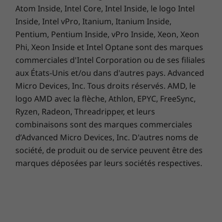
Atom Inside, Intel Core, Intel Inside, le logo Intel
des vidéos et bien plus encore grâce au
Appareil photo arrière
processeur octa-core personnalisé et ses
Inside, Intel vPro, Itanium, Itanium Inside,
2 MP (f/2.4, 1,75 μm) | profondeur
performances 38 plus rapides4. En outre, les 4
Pentium, Pentium Inside, vPro Inside, Xeon, Xeon
Go de RAM vous permettront de faire
Phi, Xeon Inside et Intel Optane sont des marques
Appareil photo arrière
facilement plusieurs choses à la fois.
commerciales d'Intel Corporation ou de ses filiales
2 MP (f/2.4, 1,75 μm) | macro
aux États-Unis et/ou dans d'autres pays. Advanced
Micro Devices, Inc. Tous droits réservés. AMD, le
Appareil photo arrière
logo AMD avec la flèche, Athlon, EPYC, FreeSync,
Flash LED simple
Ryzen, Radeon, Threadripper, et leurs
Appareil photo arrière, fonctions logicielles
combinaisons sont des marques commerciales
Mode Portrait, Photo, Vidéo, Panorama,
d’Advanced Micro Devices, Inc. D'autres noms de
Embellissement visage, HDR, Vision de nuit, Macro
société, de produit ou de service peuvent être des
Vision, Mode Pro, Zoom haute résolution^3,
marques déposées par leurs sociétés respectives.
intégration Google Lens™8
Capture vidéo de l’appareil photo arrière
FHD (30 fps) | HD (30 fps)