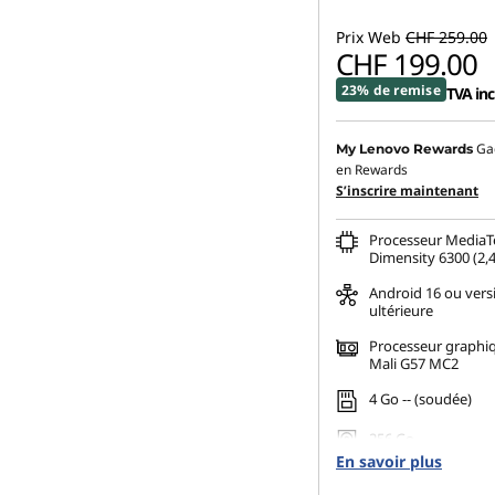
Prix Web
CHF 259.00
CHF 199.00
23% de remise
TVA inc
Ga
My Lenovo Rewards
en Rewards
S’inscrire maintenant
Processeur MediaT
Dimensity 6300 (2,
Android 16 ou vers
ultérieure
Processeur graph
Mali G57 MC2
4 Go -- (soudée)
256 Go
En savoir plus