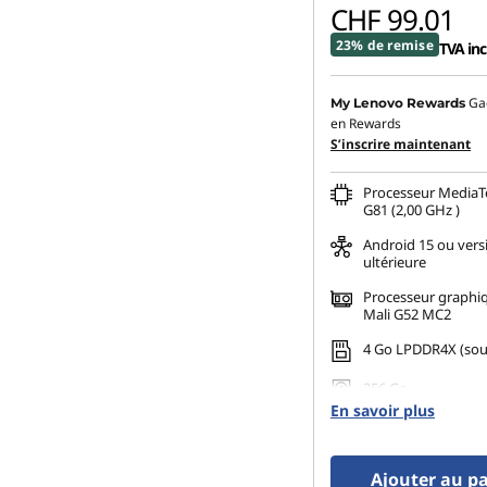
CHF 99.01
23% de remise
TVA inc
Ga
My Lenovo Rewards
en Rewards
S’inscrire maintenant
Processeur MediaT
G81 (2,00 GHz )
Android 15 ou vers
ultérieure
Processeur graph
Mali G52 MC2
4 Go LPDDR4X (so
256 Go
En savoir plus
Ajouter au p