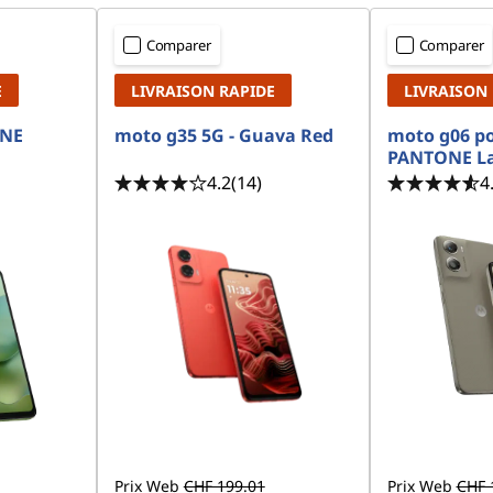
Comparer
Comparer
E
LIVRAISON RAPIDE
LIVRAISON
ONE
moto g35 5G - Guava Red
moto g06 po
PANTONE La
4.2
(14)
4
Prix Web
CHF 199.01
Prix Web
CHF 