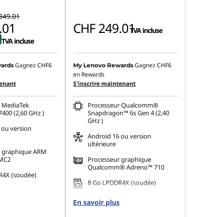
349.01
.01
CHF 249.01
TVA incluse
TVA incluse
Gagnez
CHF6
Gagnez
CHF6
ards
My Lenovo Rewards
en Rewards
tenant
S’inscrire maintenant
 MediaTek
Processeur Qualcomm®
400 (2,60 GHz )
Snapdragon™ 6s Gen 4 (2,40
GHz )
 ou version
Android 16 ou version
ultérieure
r graphique ARM
 MC2
Processeur graphique
Qualcomm® Adreno™ 710
R4X (soudée)
8 Go LPDDR4X (soudée)
256 Go
En savoir plus