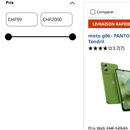
Prix
Comparer
CHF
CHF
LIVRAISON RAPID
moto g06 - PANT
Tendril
3.7
(7)
Prix Web
CHF 129.01