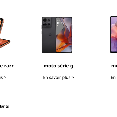
e razr
moto série g
mo
us >
En savoir plus >
En 
dants