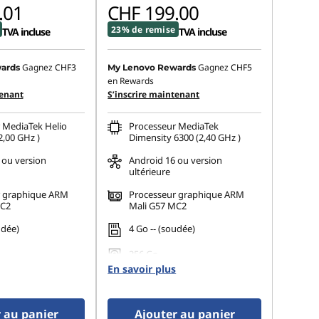
.01
CHF 199.00
23% de remise
TVA incluse
TVA incluse
Gagnez
CHF3
Gagnez
CHF5
ards
My Lenovo Rewards
en Rewards
tenant
S’inscrire maintenant
 MediaTek Helio
Processeur MediaTek
2,00 GHz )
Dimensity 6300 (2,40 GHz )
 ou version
Android 16 ou version
ultérieure
r graphique ARM
Processeur graphique ARM
MC2
Mali G57 MC2
udée)
4 Go -- (soudée)
256 Go
En savoir plus
 au panier
Ajouter au panier