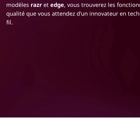
s
modèles
razr
et
edge
, vous trouverez les fonctionn
r
M
i
qualité que vous attendez d'un innovateur en tec
n
fil.
o
c
i
t
p
a
o
l
r
o
l
a