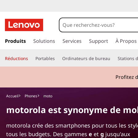
S
m
a
p
a
Produits
Solutions
Services
Support
À Propos
r
s
s
t
Réductions
Portables
Ordinateurs de bureau
Stations d
e
r
p
a
Profitez 
u
h
c
o
o
Accueil
Phones
moto
n
motorola est synonyme de mob
t
n
e
n
e
motorola crée des smartphones pour tous les style
u
tous les budgets. Des gammes
e
et
g
jusqu'aux
p