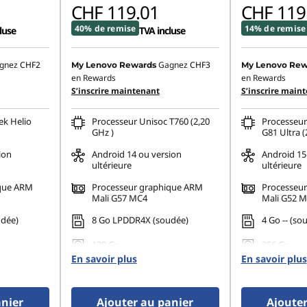
CHF 119.01
CHF 119
40% de remise
14% de remise
luse
TVA incluse
gnez
CHF2
Gagnez
CHF3
My Lenovo Rewards
My Lenovo Rew
en Rewards
en Rewards
S’inscrire maintenant
S’inscrire main
ek Helio
Processeur Unisoc T760 (2,20
Processeur
GHz )
G81 Ultra (
ion
Android 14 ou version
Android 15
ultérieure
ultérieure
ique ARM
Processeur graphique ARM
Processeu
Mali G57 MC4
Mali G52 
udée)
8 Go LPDDR4X (soudée)
4 Go -- (so
128 Go
256 Go
En savoir plus
En savoir plus
anier
Ajouter au panier
Ajouter