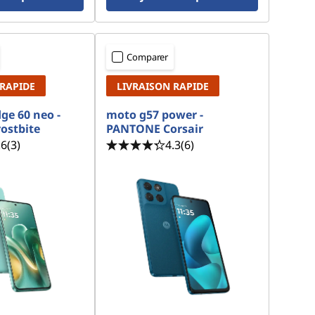
Comparer
 RAPIDE
LIVRAISON RAPIDE
ge 60 neo -
moto g57 power -
ostbite
PANTONE Corsair
.6
(3)
4.3
(6)