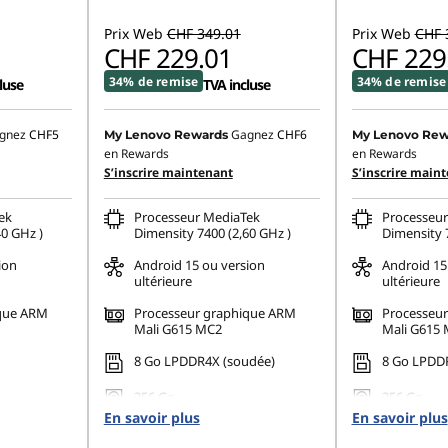
Prix Web
CHF 349.01
Prix Web
CHF 
CHF 229.01
CHF 229
34% de remise
34% de remise
luse
TVA incluse
gnez
CHF5
Gagnez
CHF6
My Lenovo Rewards
My Lenovo Rew
en Rewards
en Rewards
S’inscrire maintenant
S’inscrire main
ek
Processeur MediaTek
Processeur
40 GHz )
Dimensity 7400 (2,60 GHz )
Dimensity 7
ion
Android 15 ou version
Android 15
ultérieure
ultérieure
ique ARM
Processeur graphique ARM
Processeu
Mali G615 MC2
Mali G615
8 Go LPDDR4X (soudée)
8 Go LPDD
256 Go
256 Go
En savoir plus
En savoir plus