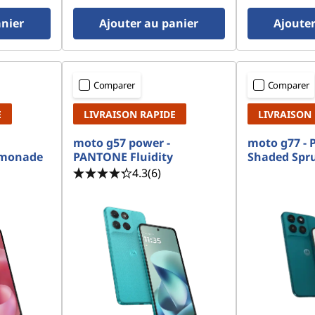
anier
Ajouter au panier
Ajouter
Comparer
Comparer
E
LIVRAISON RAPIDE
LIVRAISON
moto g57 power -
moto g77 -
emonade
PANTONE Fluidity
Shaded Spr
4.3
(6)