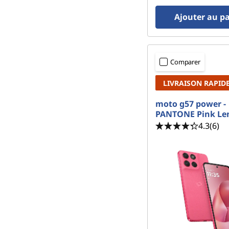
Ajouter au p
Comparer
LIVRAISON RAPID
moto g57 power -
PANTONE Pink L
4.3
(6)