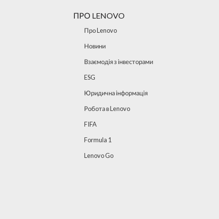
ПРО LENOVO
Про Lenovo
Новини
Взаємодія з інвесторами
ESG
Юридична інформація
Робота в Lenovo
FIFA
Formula 1
Lenovo Go