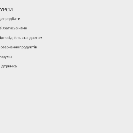
СУРСИ
е придбати
в'язатись з нами
ідповідність стандартам
овернення продуктів
оруми
ідтримка