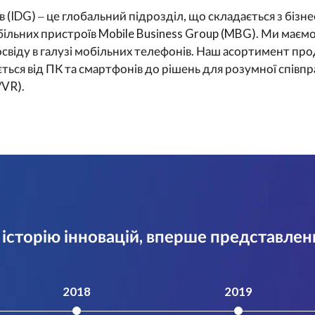
(IDG) ‒ це глобальний підрозділ, що складається з бізне
більних пристроїв Mobile Business Group (MBG). Ми маємо
досвіду в галузі мобільних телефонів. Наш асортимент пр
ться від ПК та смартфонів до рішень для розумної співпра
/VR).
сторію інновацій, вперше представлен
2018
2019