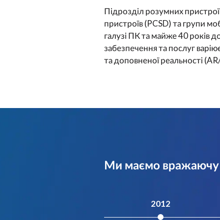
Підрозділ розумних пристроїв 
пристроїв (PCSD) та групи мо
галузі ПК та майже 40 років 
забезпечення та послуг варіює
та доповненої реальності (AR
Ми маємо вражаючу і
2012