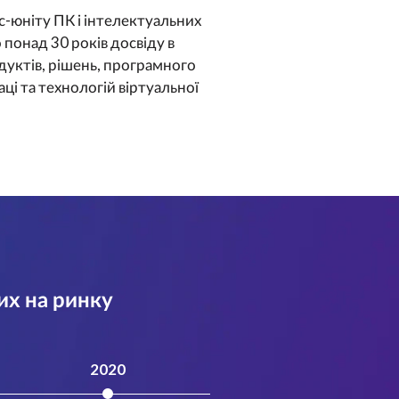
с-юніту ПК і інтелектуальних
 понад 30 років досвіду в
одуктів, рішень, програмного
ці та технологій віртуальної
их на ринку
2020