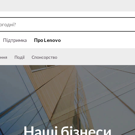
Підтримка
Про Lenovo
ення
Події
Спонсорство
Наші бізнеси