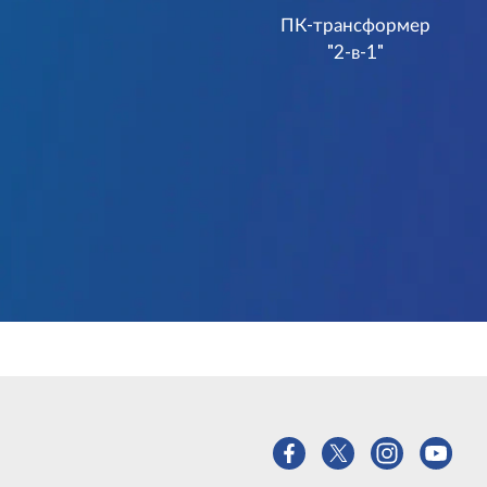
ПК-трансформер
"2-в-1"