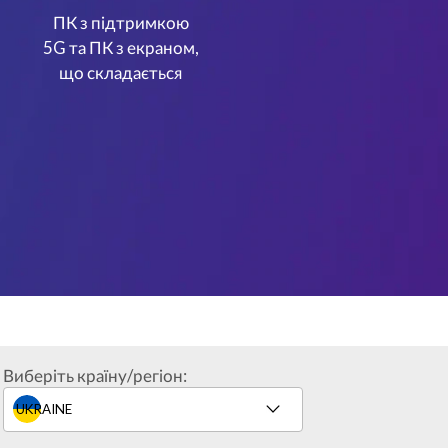
ПК з підтримкою
5G та ПК з екраном,
що складається
Виберіть країну/регіон: