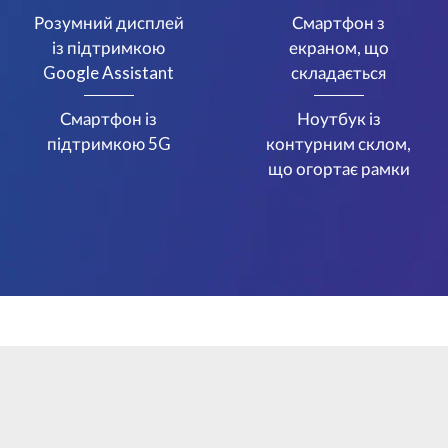
Розумний дисплей
Смартфон з
із підтримкою
екраном, що
Google Assistant
складається
Смартфон із
Ноутбук із
підтримкою 5G
контурним склом,
що огортає рамки