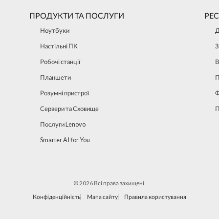
ПРОДУКТИ ТА ПОСЛУГИ
РЕ
Ноутбуки
Д
Настільні ПК
З
Робочі станції
В
Планшети
П
Розумні пристрої
Ф
Сервери та Сховище
П
Послуги Lenovo
Smarter AI for You
© 2026 Всі права захищені.
Конфіденційність
Мапа сайту
Правила користування