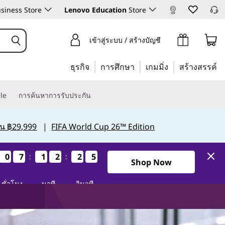
siness Store
Lenovo Education
Store
เข้าสู่ระบบ / สร้างบัญชี
ธุรกิจ
การศึกษา
เกมมิ่ง
สร้างสรรค์
le
การค้นหาการรับประกัน
กิน ฿29,999
|
FIFA World Cup 26™ Edition
0
0
0
0
7
7
7
7
1
1
1
1
2
2
2
2
2
2
2
2
3
2
:
:
2
3
1วัน7ชั่วโมง12นาที22วินาที
Shop Now
ชั่วโมง
นาที
วินาที