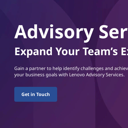
r
v
Advisory Ser
i
c
Expand Your Team’s E
e
s
Gain a partner to help identify challenges and achie
your business goals with Lenovo Advisory Services.
Get in Touch