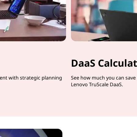
DaaS Calcula
nt with strategic planning
See how much you can save b
Lenovo TruScale DaaS.