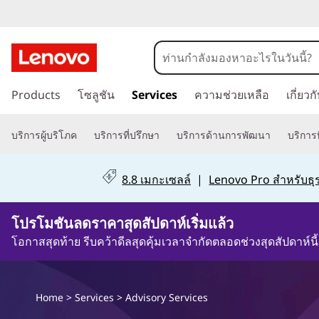
A
d
v
ข้
Products
โซลูชัน
Services
ความช่วยเหลือ
เกี่ยว
า
i
ม
s
ไ
บริการผู้บริโภค
บริการที่ปรึกษา
บริการด้านการพัฒนา
บริการท
ป
o
ที่
8.8 เมกะเซลล์
|
Lenovo Pro สำหรับธุร
เ
r
นื้
โปรโมชันลดราคาสุดสัปดาห์เริ่มแล้ว
y
อ
ห
โอกาสสุดท้าย รีบคว้าดีลสุดคุ้มเวลาจำกัดตลอดช่วงสุดสัปดาห์นี้
S
า
ห
e
ลั
Home
>
Services
> Advisory Services
ก