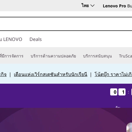
ไทย
Lenovo Pro
Bu
กับ LENOVO
Deals
ี่มีการจัดการ
บริการด้านความปลอดภัย
บริการสนับสนุน
TruSca
กิจ
|
เดือนแห่งเวิร์กสเตชันสำหรับนักเรียนี
|
โน้ตบุ๊ก ราคาไม่เ
0
0
0
0
1
1
1
1
:
วัน