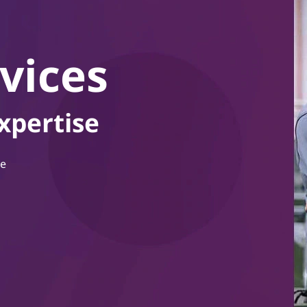
vices
xpertise
ve