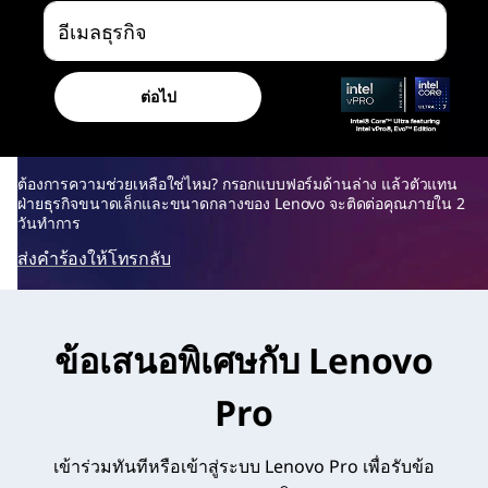
P
อีเมลธุรกิจ
r
o
ต่อไป
F
r
ต้องการความช่วยเหลือใช่ไหม? กรอกแบบฟอร์มด้านล่าง แล้วตัวแทน
ฝ่ายธุรกิจขนาดเล็กและขนาดกลางของ Lenovo จะติดต่อคุณภายใน 2
วันทำการ
e
ส่งคำร้องให้โทรกลับ
e
&
ข้อเสนอพิเศษกับ Lenovo
S
Pro
a
v
เข้าร่วมทันทีหรือเข้าสู่ระบบ Lenovo Pro เพื่อรับข้อ