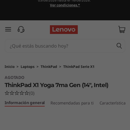
03/08/2026 hasta el 16/08/2026.
T
Ver condiciones.*
h
i
Ir al contenido principal
n
k
P
Inicio
>
Laptops
>
ThinkPad
>
ThinkPad Serie X1
AGOTADO
a
ThinkPad X1 Yoga 7ma Gen (14", Intel)
d
(0)
Información general
X
Recomendadas para ti
Características
1