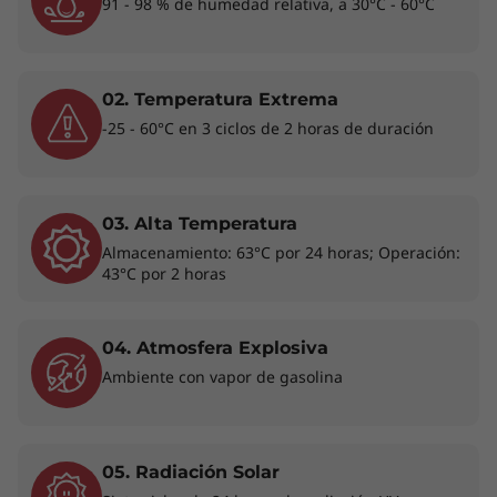
91 - 98 % de humedad relativa, a 30°C - 60°C
necesidades
®
Equipada con los procesadores hasta Intel
Core™ i7 de 12va generación con hasta 14
02. Temperatura Extrema
®
núcleos y vPro
opcional, la laptop 2 en 1
-25 - 60°C en 3 ciclos de 2 horas de duración
Lenovo ThinkPad X1 Yoga de 7ma generación
eleva la multitarea a otro nivel. Estas CPU
presentan un diseño revolucionario que asigna
de manera inteligente las cargas de trabajo al
03. Alta Temperatura
subproceso correcto, en el núcleo correcto, en
Almacenamiento: 63°C por 24 horas; Operación:
43°C por 2 horas
el momento adecuado, permitiendo una mejor
productividad y colaboración en video en
función de cómo estés utilizando tu
04. Atmosfera Explosiva
dispositivo.
Ambiente con vapor de gasolina
05. Radiación Solar