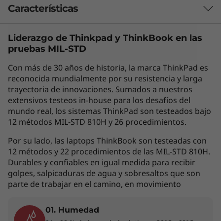
Características
Liderazgo de Thinkpad y
ThinkBook
en las
Las características de cada producto pueden
pruebas MIL-STD
variar según el país de adquisición del mismo,
por lo que la siguiente descripción no debe ser
Con más de 30 años de historia, la marca ThinkPad es
interpretada como un compromiso
reconocida mundialmente por su resistencia y larga
contractual. Te invitamos a revisar las
trayectoria de innovaciones. Sumados a nuestros
extensivos testeos in-house para los desafíos del
características específicas para cada producto
mundo real, los sistemas ThinkPad son testeados bajo
antes de realizar la compra online en la sección
12 métodos MIL-STD 810H y 26 procedimientos.
'Ver Modelos' de esta misma página, o con un
asesor de ventas si es en una tienda física.
Por su lado, las laptops ThinkBook son testeadas con
12 métodos y 22 procedimientos de las MIL-STD 810H.
Durables y confiables en igual medida para recibir
golpes, salpicaduras de agua y sobresaltos que son
Los accesorios exhibidos no están incluidos
parte de trabajar en el camino, en movimiento
01. Humedad
Rendimiento diseñado para tus