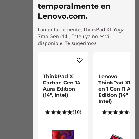
Todas las características mencionadas
temporalmente en
Lector de huellas digitales integrado con botón de
anteriormente -salvo por el lector de huellas
encendido Smart Power On (Match-on-Chip)
Lenovo.com.
digitales- son opcionales y no están incluidas
Obturador de privacidad para la cámara web
en todos los modelos. Revisa la configuración
Ranura para candado Kensington (candado no
Lamentablemente, ThinkPad X1 Yoga
de tu equipo antes de la compra.
incluido)
7ma Gen (14", Intel) ya no está
disponible. Te sugerimos:
Sonido
®
Sistema de altavoces Dolby Atmos
(orientado al
usuario, cuatro altavoces)
4 micrófonos de matriz cuádruple de 360 grados y de
ThinkPad X1
Lenovo
largo alcance
Carbon Gen 14
ThinkPad X1 2
Aura Edition
en 1 Gen 11 Aura
®
Con certificación Dolby Voice
para una solución
(14″, Intel)
Edition (14″
profesional para conferencias
Intel)
Imagen del lector de huellas digitales en el botón de encendido. Algunos
(10)
(1)
Cámara (opcionales)
puertos/ranuras pueden ser opcionales o variar - imágenes ilustrativas.
1080p
IR & 1080p híbrida
IR & 1080p discreta