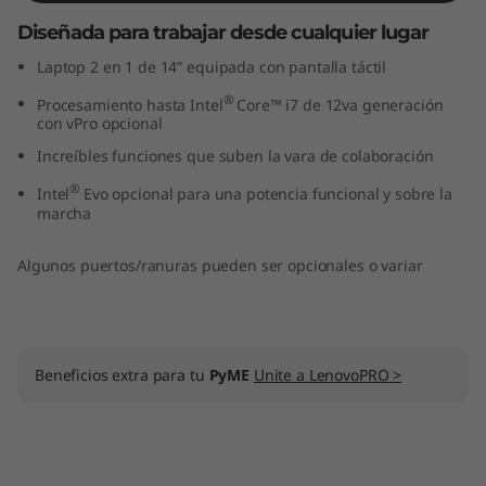
1
Diseñada para trabajar desde cualquier lugar
4
Laptop 2 en 1 de 14” equipada con pantalla táctil
®
Procesamiento hasta Intel
Core™ i7 de 12va generación
"
con vPro opcional
Increíbles funciones que suben la vara de colaboración
,
®
Intel
Evo opcional para una potencia funcional y sobre la
I
marcha
n
Algunos puertos/ranuras pueden ser opcionales o variar
t
e
Beneficios extra para tu
PyME
Unite a LenovoPRO >
l
)