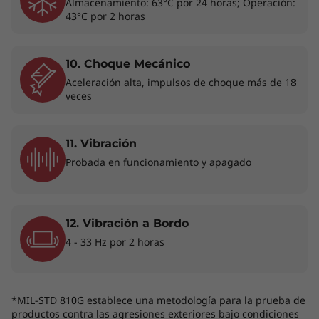
Almacenamiento: 63°C por 24 horas; Operación:
recargable.
43°C por 2 horas
10. Choque Mecánico
Aceleración alta, impulsos de choque más de 18
veces
11. Vibración
Probada en funcionamiento y apagado
Modo laptop, tablet, tent (carpa) y stand (atril) de la portátil Lenovo
ThinkPad X1 Yoga 7ma Gen. Algunos puertos/ranuras pueden ser
opcionales o variar – imágenes ilustrativas.
12. Vibración a Bordo
4 - 33 Hz por 2 horas
Máxima colaboración
La laptop 2 en 1 Lenovo ThinkPad X1 Yoga de
7ma generación proporciona una experiencia
*MIL-STD 810G establece una metodología para la prueba de
productos contra las agresiones exteriores bajo condiciones
de calidad gracias a sus nuevas opciones de