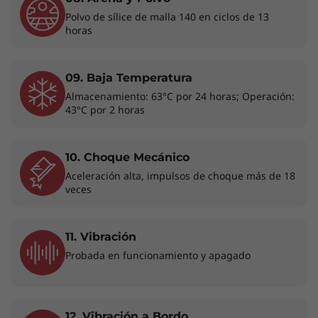
Hábitos saludables para un mundo digital
Polvo de sílice de malla 140 en ciclos de 13
siempre activo
horas
Para ayudarte a adoptar buenos hábitos con la
laptop, la ThinkPad T14 3ra generación incluye
09. Baja Temperatura
varias funciones de bienestar digital. El
Almacenamiento: 63°C por 24 horas; Operación:
software opcional Glance, por ejemplo, puede
43°C por 2 horas
rastrear el tiempo que pasas frente a la
pantalla y verificar tu postura. También puede
recordarte cada 20 minutos que mires algo a
10. Choque Mecánico
20 pies (6 metros) de distancia durante 20
Aceleración alta, impulsos de choque más de 18
segundos. Para ayudar a prevenir la fatiga
veces
ocular, existe la opción de una pantalla con
certificación Eyesafe® para bajas emisiones de
11. Vibración
luz azul.
Probada en funcionamiento y apagado
12. Vibración a Bordo