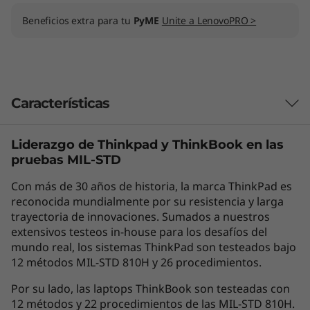
Beneficios extra para tu
PyME
Unite a LenovoPRO >
Características
Liderazgo de Thinkpad y
ThinkBook
en las
Las características de cada producto pueden
pruebas MIL-STD
variar según el país de adquisición del mismo,
por lo que la siguiente descripción no debe ser
Con más de 30 años de historia, la marca ThinkPad es
interpretada como un compromiso
reconocida mundialmente por su resistencia y larga
contractual. Te invitamos a revisar las
trayectoria de innovaciones. Sumados a nuestros
extensivos testeos in-house para los desafíos del
características específicas para cada producto
mundo real, los sistemas ThinkPad son testeados bajo
antes de realizar la compra online en la sección
12 métodos MIL-STD 810H y 26 procedimientos.
'Ver Modelos' de esta misma página, o con un
asesor de ventas si es en una tienda física.
Por su lado, las laptops ThinkBook son testeadas con
12 métodos y 22 procedimientos de las MIL-STD 810H.