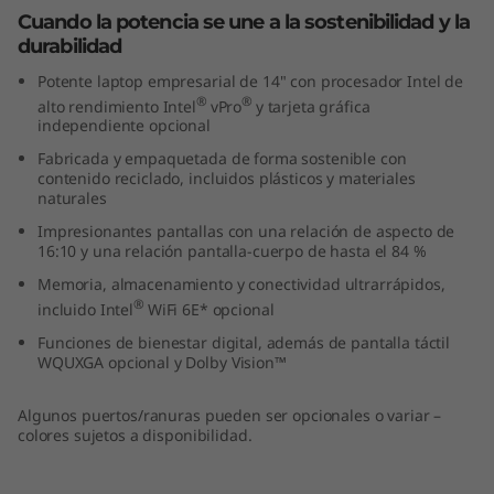
,
Cuando la potencia se une a la sostenibilidad y la
durabilidad
I
Potente laptop empresarial de 14" con procesador Intel de
®
®
alto rendimiento Intel
vPro
y tarjeta gráfica
n
independiente opcional
Fabricada y empaquetada de forma sostenible con
t
contenido reciclado, incluidos plásticos y materiales
naturales
e
Impresionantes pantallas con una relación de aspecto de
16:10 y una relación pantalla-cuerpo de hasta el 84 %
l
Memoria, almacenamiento y conectividad ultrarrápidos,
)
®
incluido Intel
WiFi 6E* opcional
Funciones de bienestar digital, además de pantalla táctil
WQUXGA opcional y Dolby Vision™
Algunos puertos/ranuras pueden ser opcionales o variar –
colores sujetos a disponibilidad.