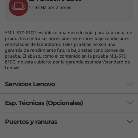
4 - 33 Hz por 2 horas
*MIL-STD 810G establece una metodología para la prueba de
productos contra las agresiones exteriores bajo condiciones
controladas de laboratorio. Tales pruebas no son una
garantía de rendimiento futuro bajo estas condiciones de
prueba. El abuso, como el contenido en la prueba MIL-STD
810G, no está cubierto por la garantía estándar/standard de
Lenovo.
Teclado retroiluminado opcional y algunos puertos/ranuras pueden ser
Servicios Lenovo
opcionales o variar - colores sujetos a disponibilidad.
Esp. Técnicas (Opcionales)
¿Qué incluye Lenovo Premier Support
Para trabajar, jugar y todo lo demás
Plus?
Puertos y ranuras
Desde llamadas de trabajo en línea hasta
Premier Support Plus incluye Protección contra Daños
Procesador (opcional)
descanso de calidad, la ThinkPad T14 3.ra
Accidentales (ADP), Mantenga Su Unidad (KYD) y