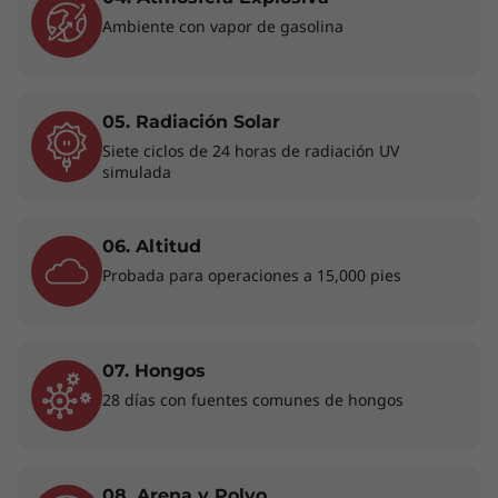
Ambiente con vapor de gasolina
05. Radiación Solar
Siete ciclos de 24 horas de radiación UV
simulada
06. Altitud
Probada para operaciones a 15,000 pies
07. Hongos
28 días con fuentes comunes de hongos
Teclado retroiluminado opcional y algunos puertos/ranuras pueden ser
opcionales o variar - colores sujetos a disponibilidad.
08. Arena y Polvo