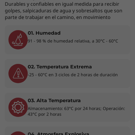
Durables y confiables en igual medida para recibir
golpes, salpicaduras de agua y sobresaltos que son
Los accesorios exhibidos no están incluidos
parte de trabajar en el camino, en movimiento
01. Humedad
Trabaja en cualquier lugar y a cualquier
91 - 98 % de humedad relativa, a 30°C - 60°C
hora
La ThinkPad T14 3ra generación está diseñado
para ofrecer rendimiento. Equipado con hasta
02. Temperatura Extrema
®
®
Intel vPro
con procesadores Intel
Core™ i7
-25 - 60°C en 3 ciclos de 2 horas de duración
®
vPro
de 12va generación, realiza cualquier
tarea. Con almacenamiento y memoria de
última generación, además de impresionantes
tarjetas gráficas independientes opcionales,
03. Alta Temperatura
®
®
e
®
Almacenamiento: 63°C por 24 horas; Operación:
incluido Intel
Iris
X
y NVIDIA
GeForce
43°C por 2 horas
RTX™, esta laptop puede llevar tu
productividad y creatividad a nuevos niveles,
donde te lleve la vida.
04. Atmosfera Explosiva