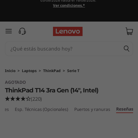
03/08/2026 hasta el 16/08/2026.
T
Ver condiciones.*
h
i
Ir al contenido principal
n
k
P
Inicio
>
Laptops
>
ThinkPad
>
Serie T
AGOTADO
a
ThinkPad T14 3ra Gen (14", Intel)
d
(220)
Reseñas
T
ibles
Esp. Técnicas (Opcionales)
Puertos y ranuras
1