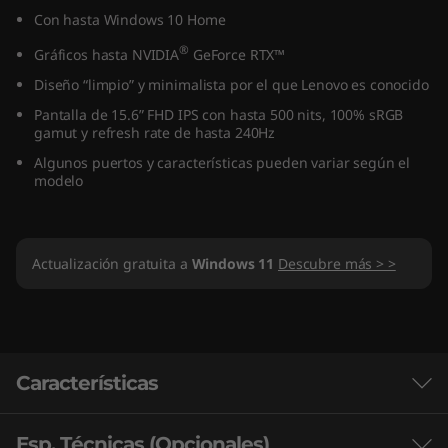
I
Con hasta Windows 10 Home
®
Gráficos hasta NVIDIA
GeForce RTX™
n
Diseño “limpio” y minimalista por el que Lenovo es conocido
t
Pantalla de 15.6” FHD IPS con hasta 500 nits, 100% sRGB
gamut y refresh rate de hasta 240Hz
e
Algunos puertos y características pueden variar según el
modelo
l
)
Actualización gratuita a
Windows 11
Descubre más > >
Características
Esp. Técnicas (Opcionales)