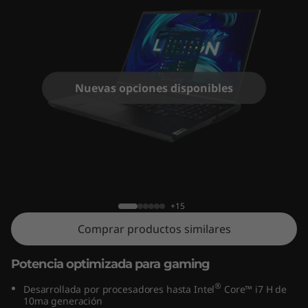
o
n
5
i
Nuevas opciones disponibles
(
1
Lenovo Legion 5i (15.6", Intel)
5
.
+15
Comprar productos similares
6
"
Potencia optimizada para gaming
®
Desarrollada por procesadores hasta Intel
Core™ i7 H de
,
10ma generación