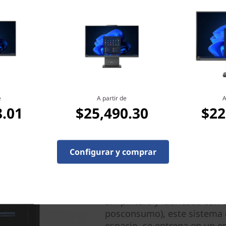
Algunos puertos/ranuras pueden ser
e
A partir de
A
8.01
$25,490.30
$22
Configurar y comprar
Lo ecológico es la nuev
Sin pintura y fabricada con
posconsumo), este sistema 
espacio, se entrega en un e