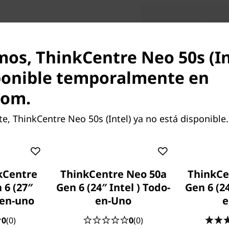
mos, ThinkCentre Neo 50s (In
ponible temporalmente en
ía
com.
te receptivo y potente de
, ThinkCentre Neo 50s (Intel) ya no está disponible
®
ltimo procesador Intel
por una memoria DDR4 de
e almacenamiento en HDD y
ducido tamaño se apresurará
kCentre
ThinkCentre Neo 50a
ThinkCe
los niveles de productividad
 6 (27″
Gen 6 (24″ Intel ) Todo-
Gen 6 (2
-en-uno
en-Uno
e
0
(0)
0
(0)