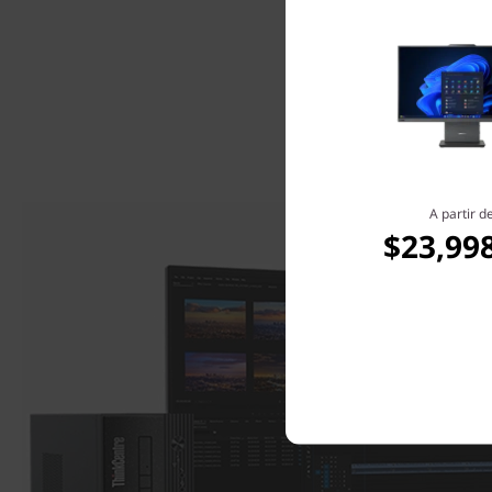
A partir d
$23,99