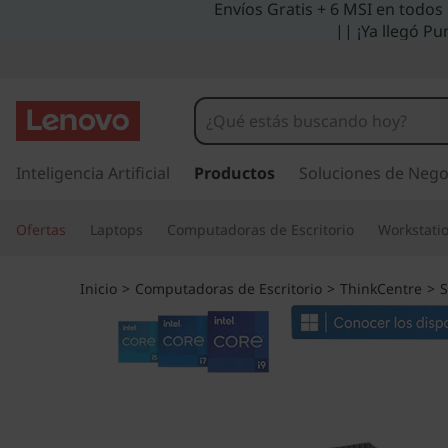
Envíos Gratis + 6 MSI en todos
T
|| ¡Ya llegó Pu
h
i
n
I
r
Inteligencia Artificial
Productos
Soluciones de Nego
k
a
l
C
Ofertas
Laptops
Computadoras de Escritorio
Workstati
c
o
e
n
Inicio
>
Computadoras de Escritorio
>
ThinkCentre
>
S
t
n
e
n
t
i
d
r
o
p