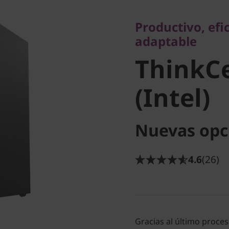
Productivo, efici
adaptable
Productivo, ef
ThinkCe
adaptable
ThinkCe
50s (Inte
(Intel)
Nuevas opc
4.6
(26)
Gracias al último proces