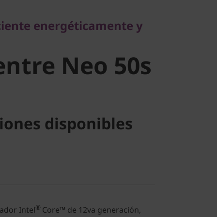
ente energéticamente y
iciente energéticamente y
ntre Neo
ntre Neo 50s
l)
iones disponibles
®
ador Intel
Core™ de 12va generación,