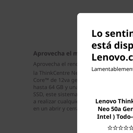
Lo senti
está dis
Aprovecha el momento, día tras d
Lenovo.
Aprovecha el rendimiento verdaderamen
Lamentablemente
la ThinkCentre Neo 50s (Intel). Con el ú
Core™ de 12va generación, reforzada 
hasta 64 GB y una amplia capacidad d
SSD, este sistema de sobremesa de re
Lenovo Thin
a realizar cualquier tarea, aumentando 
Neo 50a Gen
en un abrir y cerrar de ojos.
Intel ) Todo