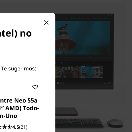
tel) no
. Te sugerimos:
ntre Neo 55a
4″ AMD) Todo-
n-Uno
4.5
(21)