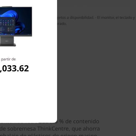
 opcionales o variar; colores sujetos a disponibilidad. - El monitor, el teclado y
el ratón se venden por separado.
 partir de
,033.62
a vanguardia
 contenido reciclado (85 % de contenido
de sobremesa ThinkCentre, que ahorra
mbalaje de plásticos de origen marino,