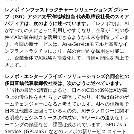
レノボ インフラストラクチャー ソリューションズ グルー
プ（ISG）アジア太平洋地域担当 代表取締役社長のスミア
バティアは、次のように述べています。
「レノボでは、AI
がすべての人にとって利用しやすくなり、企業が自社の条
件でAIの潜在能力を活用できるような未来を創造していま
す。今回の新サービスは、As-a-Serviceモデルと高度なイ
ンフラストラクチャにより、AIの合理的な採用を可能に
し、企業全体でAI戦略を簡素化して、持続可能性を向上で
きます。」
レノボ・エンタープライズ・ソリューションズ合同会社の
多田直哉代表取締役社長は、次のように述べています。
「当社の最近の調査によると、日本のCIOの89%はAIが競
争上の優位性をもたらすと確信しており、41%は自社のゲ
ームチェンジャーになると考えています。AIへの信頼度で
日本は他国を上回っているものの、AIテクノロジーに関す
る明確なビジネスケースの作成や、AIツールの適切なトレ
ーニングの保証など、課題は残されています。GPU-as-a-
Service（GPUaaS）などのレノボの新サービス スイート