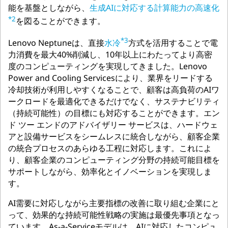
能を基盤としながら、
生成AIに対応する計算能力の高速化
*2
を図ることができます。
*3
Lenovo Neptuneは、直接
水冷
方式を活用することで電
力消費を最大40%削減し、10年以上にわたってより高密
度のコンピューティングを実現してきました。Lenovo
Power and Cooling Servicesにより、業界をリードする
冷却技術が利用しやすくなることで、顧客は高負荷のAIワ
ークロードを最適化できるだけでなく、サステナビリティ
（持続可能性）の目標にも対応することができます。エン
ド ツー エンドのアドバイザリー サービスは、ハードウェ
アと設備サービスをシームレスに統合しながら、顧客企業
の統合プロセスのあらゆる工程に対応します。これによ
り、顧客企業のコンピューティング分野の持続可能目標を
サポートしながら、効率化とイノベーションを実現しま
す。
AI需要に対応しながら主要指標の改善に取り組む企業にと
って、効果的な持続可能性戦略の実施は最優先事項となっ
ています。As-a-Serviceモデルは、AIに対応したコンピュ