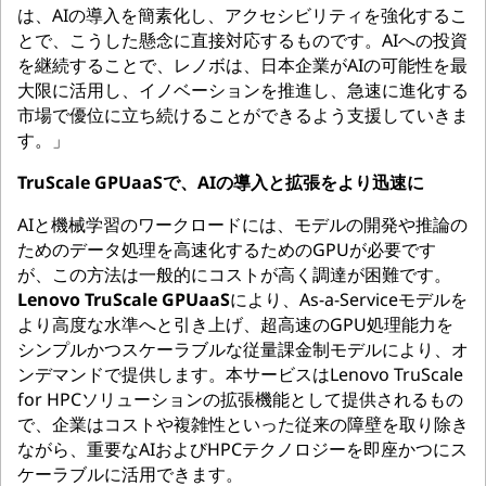
は、AIの導入を簡素化し、アクセシビリティを強化するこ
とで、こうした懸念に直接対応するものです。AIへの投資
を継続することで、レノボは、日本企業がAIの可能性を最
大限に活用し、イノベーションを推進し、急速に進化する
市場で優位に立ち続けることができるよう支援していきま
す。」
TruScale GPUaaSで、AIの導入と拡張をより迅速に
AIと機械学習のワークロードには、モデルの開発や推論の
ためのデータ処理を高速化するためのGPUが必要です
が、この方法は一般的にコストが高く調達が困難です。
Lenovo TruScale GPUaaS
により、As-a-Serviceモデルを
より高度な水準へと引き上げ、超高速のGPU処理能力を
シンプルかつスケーラブルな従量課金制モデルにより、オ
ンデマンドで提供します。本サービスはLenovo TruScale
for HPCソリューションの拡張機能として提供されるもの
で、企業はコストや複雑性といった従来の障壁を取り除き
ながら、重要なAIおよびHPCテクノロジーを即座かつにス
ケーラブルに活用できます。