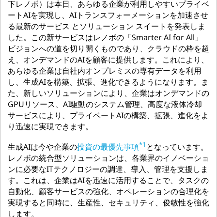
下レノボ）は本日、あらゆる企業が利用しやすいプライベ
ートAIを実現し、AIトランスフォーメーションを加速させ
る最新のサービス とソリューション スイートを発表しま
した。この新サービスはレノボの「Smarter AI for All」
ビジョンへの道を切り開くものであり、クラウドの枠を超
え、オンデマンドのAIを顧客に提供します。これにより、
あらゆる企業は自社内オンプレミスの専有データを利用
し、生成AIを構築、拡張、進化できるようになります。ま
た、新しいソリューションにより、企業はオンデマンドの
GPUリソース、AI駆動のシステム管理、高度な液体冷却
サービスにより、プライベートAIの構築、拡張、進化をよ
り迅速に実現できます。
*1
生成AIは今や企業の
投資の最優先事項
となっています。
レノボの統合型ソリューションは、各業界のイノベーショ
ンに必要なITテクノロジーの調達、導入、管理を支援しま
す。これは、企業はAIを迅速に活用することで、タスクの
自動化、顧客サービスの強化、オペレーションの合理化を
実現すると同時に、生産性、セキュリティ、俊敏性を強化
します。