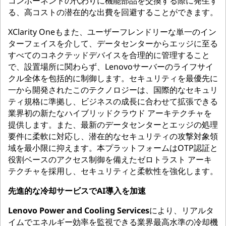
コンポーネントの代わりに機能部品を交換する際に発生す
る、高コストの潜在的な出費を回避することができます。
XClarity Oneもまた、ユーザーフレンドリーな単一のイン
ターフェイスを介して、データセンターからエッジに至る
すべてのコネクテッドデバイスを合理的に管理すること
で、設置場所に関わらず、Lenovoサーバーのライフサイ
クル全体を包括的に制御します。セキュリティを最優先に
一から開発されたこのテクノロジーは、国際的なセキュリ
ティ規格に準拠し、ビジネスの成長に合わせて拡張できる
業界初の新たなハイブリッドクラウド アーキテクチャを
提供します。また、最新のデータセンターとエッジの処理
要件に柔軟に対応し、潜在的なセキュリティの攻撃対象領
域を最小限に抑えます。本プラットフォームはOTP認証と
役割ベースのアクセス制御を備えたゼロトラスト アーキ
テクチャを採用し、セキュリティと柔軟性を強化します。
先進的な冷却サービスでAI導入を加速
Lenovo Power and Cooling Services
により、リアルタ
イムでエネルギー効率を監視できる業界最高水準の冷却機