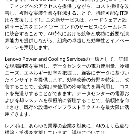
ーティングへのアクセスを提供しながら、コスト指標を改
善し、複雑な実装作業を軽減することで、持続可能なIT運
用を支援します1。この新サービスは、ハードウェアと設
備サービスをエンド ツー エンドのサービスにシームレス
に統合することで、AI時代における競争と成功に必要な演
算能力を提供しながら、組織の卓越した効率性とイノベー
ションを実現します。
Lenovo Power and Cooling Servicesの一環として、詳細
な現場調査を実施し、データセンターの電力使用量、冷却
ニーズ、エネルギー効率を把握し、顧客にデータに基づい
たインサイトを提供します。効率改善の分野を特定し、改
善することで、企業は未使用の冷却能力を再利用し、コス
トを先送りすることができます。データセンターの電源お
よび冷却システムを積極的に管理することで、信頼性を向
上させ、既存の設備やインフラストラクチャを最大限に活
用できます。
レノボは、あらゆる業界の企業を対象に、AIのより迅速な
構築・拡張を支援しています。詳細については、