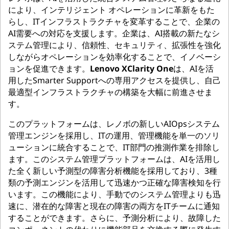
により、インテリジェント オペレーションに革新をもた
らし、ITインフラストラクチャを変革することで、企業の
AI需要への対応を支援します。企業は、AI搭載の新たなシ
ステム管理により、信頼性、セキュリティ、拡張性を強化
しながらオペレーションを効率化することで、イノベーシ
ョンを促進できます。
Lenovo XClarity One
は、AIを活
用したSmarter Supportへの専用アクセスを提供し、自己
最適型インフラストラクチャの構築を大幅に前進させま
す。
このプラットフォームは、レノボの新しいAIOpsシステム
管理エンジンを採用し、ITの運用、管理機能を単一のソリ
ューションに統合することで、IT部門の推測作業を排除し
ます。このシステム管理プラットフォームは、AIを活用し
た全く新しい予測型の障害分析機能を採用しており、3種
類の予測エンジンを活用して迅速かつ正確な障害検知を行
います。この機能により、手動でのシステム管理よりも迅
速に、潜在的な障害と現在の障害の両方をITチームに通知
することができます。さらに、予測分析により、故障した