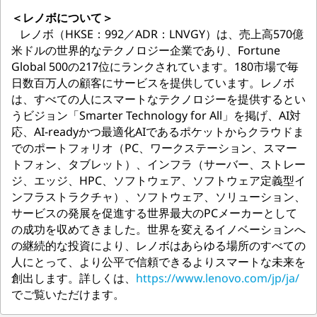
＜レノボについて＞
レノボ（HKSE：992／ADR：LNVGY）は、売上高570億
米ドルの世界的なテクノロジー企業であり、Fortune
Global 500の217位にランクされています。180市場で毎
日数百万人の顧客にサービスを提供しています。レノボ
は、すべての人にスマートなテクノロジーを提供するとい
うビジョン「Smarter Technology for All」を掲げ、AI対
応、AI-readyかつ最適化AIであるポケットからクラウドま
でのポートフォリオ（PC、ワークステーション、スマー
トフォン、タブレット）、インフラ（サーバー、ストレー
ジ、エッジ、HPC、ソフトウェア、ソフトウェア定義型イ
ンフラストラクチャ）、ソフトウェア、ソリューション、
サービスの発展を促進する世界最大のPCメーカーとして
の成功を収めてきました。世界を変えるイノベーションへ
の継続的な投資により、レノボはあらゆる場所のすべての
人にとって、より公平で信頼できるよりスマートな未来を
創出します。詳しくは、
https://www.lenovo.com/jp/ja/
でご覧いただけます。