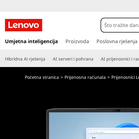
L
e
n
P
r
Umjetna inteligencija
Proizvoda
Poslovna rješenja
o
e
s
v
Hibridna Ai rješenja
AI serveri i pohrana
AI prijenosnici i r
k
o
o
č
Početna stranica
>
Prijenosna računala
>
Prijenosnici
i
L
n
a
O
g
l
Q
a
v
(
n
i