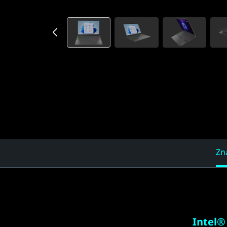
Zn
Intel®