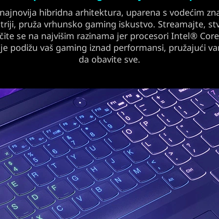
 najnovija hibridna arhitektura, uparena s vodećim z
triji, pruža vrhunsko gaming iskustvo. Streamajte, stv
čite se na najvišim razinama jer procesori Intel® Cor
je podižu vaš gaming iznad performansi, pružajući 
da obavite sve.