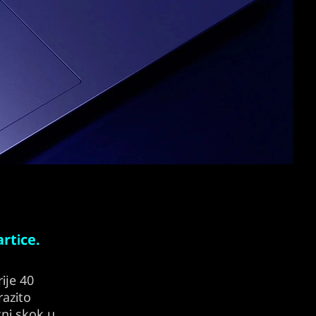
rtice.
ije 40
razito
tni skok u