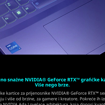
no snažne NVIDIA® GeForce RTX™ grafičke ka
Više nego brze.
čke kartice za prijenosnike NVIDIA® GeForce RTX™ ser
ju i više od brzine, za gamere i kreatore. Pokreće ih iz
a NVIDIA Ada Lovelace arhitektura, koja donosi kvan