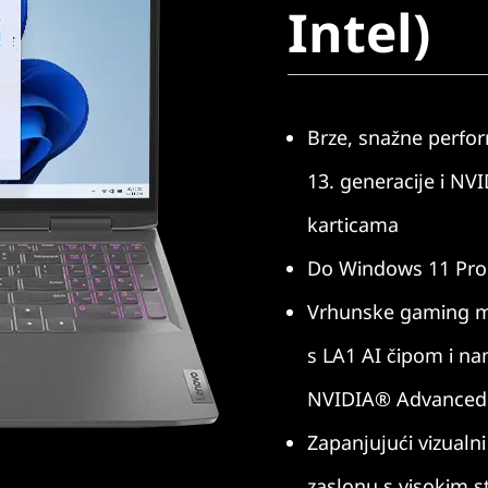
Intel)
Brze, snažne perfo
13. generacije i N
karticama
Do Windows 11 Pro
Vrhunske gaming m
s LA1 AI čipom i 
NVIDIA® Advanced
Zapanjujući vizualn
zaslonu s visokim 