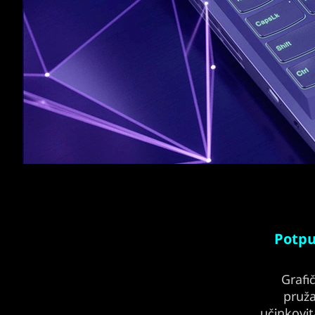
Potpu
Grafi
pruža
učinkovit