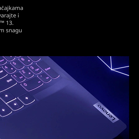
načajkama
arajte i
e™ 13.
vam snagu