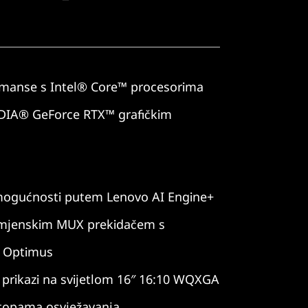
rmanse s Intel® Core™ procesorima
VIDIA® GeForce RTX™ grafičkim
ogućnosti putem Lenovo AI Engine+
namjenskim MUX prekidačem s
 Optimus
i prikazi na svijetlom 16″ 16:10 WQXGA
stopama osvježavanja