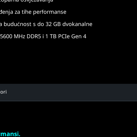
đenja za tihe performanse
a budućnost s do 32 GB dvokanalne
5600 MHz DDR5 i 1 TB PCIe Gen 4
tori
rmansi.