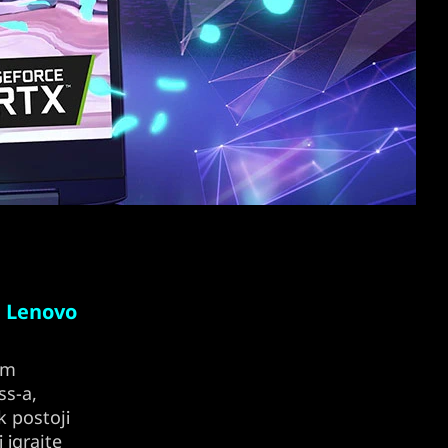
m Lenovo
im
ss-a,
k postoji
i igrajte