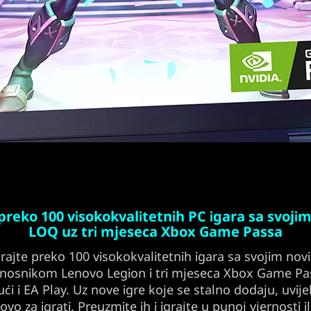
 preko 100 visokokvalitetnih PC igara sa svoji
LOQ uz tri mjeseca Xbox Game Passa
grajte preko 100 visokokvalitetnih igara sa svojim nov
enosnikom Lenovo Legion i tri mjeseca Xbox Game Pa
ući i EA Play. Uz nove igre koje se stalno dodaju, uvije
vo za igrati. Preuzmite ih i igrajte u punoj vjernosti il