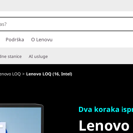
Podrška
O Lenovu
adne stanice
AI usluge
 Lenovo LOQ
>
Lenovo LOQ (16, Intel)
Dva koraka ispre
Lenovo L
Dva koraka is
Lenovo 
Intel)