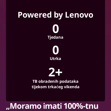
Powered by Lenovo
7
Tjedana
4
Utrka
+
90
TB obrađenih podataka
tijekom trkaćeg vikenda
„Moramo imati 100%-tnu