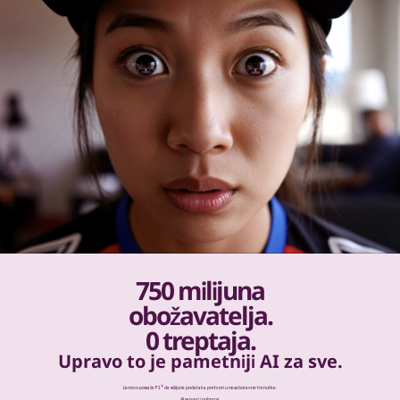
750 milijuna
obožavatelja.
0 treptaja.
Upravo to je pametniji AI za sve.
®
Lenovo pomaže F1
da milijune podataka pretvori u nezaboravne trenutke.
AI serveri i pohrana