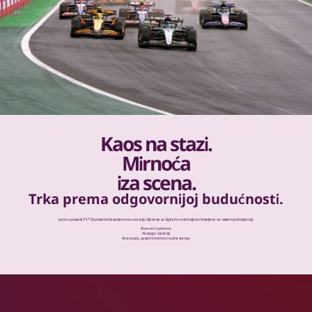
Kaos na stazi.
Mirnoća
iza scena.
Trka prema odgovornijoj budućnosti.
®
Lenovo pomaže F1
Zaposlenici besprijekorno surađuju. Rješenja za digitalno radno mjesto temeljena na umjetnoj inteligenciji.
AI serveri i pohrana
AI usluge i rješenja
AI računala, pametni telefoni i radne stanice