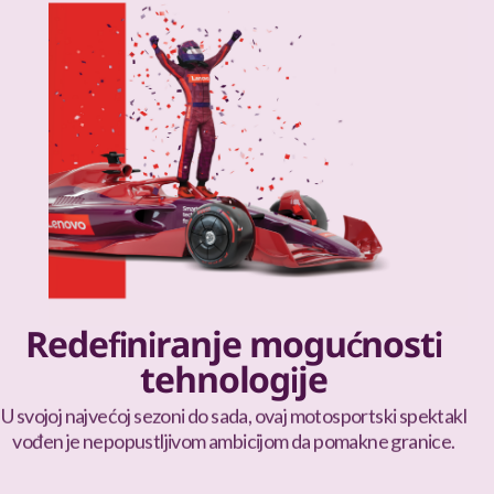
Redefiniranje mogućnosti
tehnologije
U svojoj najvećoj sezoni do sada, ovaj motosportski spektakl
vođen je nepopustljivom ambicijom da pomakne granice.