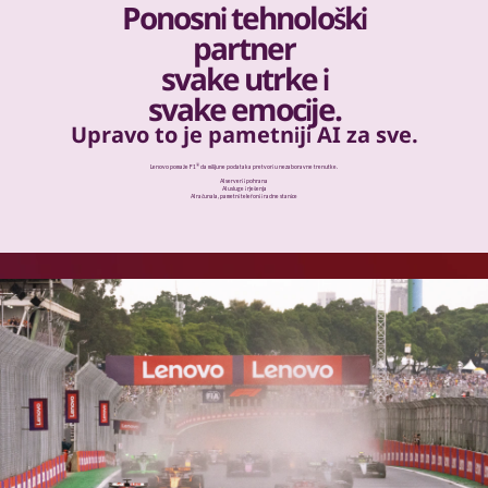
Ponosni tehnološki
partner
svake utrke i
svake emocije.
Upravo to je pametniji AI za sve.
®
Lenovo pomaže F1
da milijune podataka pretvori u nezaboravne trenutke.
AI serveri i pohrana
AI usluge i rješenja
AI računala, pametni telefoni i radne stanice