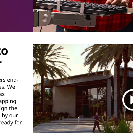
to
r
ers end-
ces. We
ss
mapping
ign the
 by our
ready for