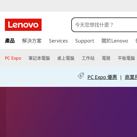
A
s
-
跳
產品
解決方案
Services
Support
關於Lenovo
至
a
主
-
要
PC Expo
筆記本電腦
桌上電腦
工作站
電競
平板電腦
內
S
容
PC Expo 優惠
|
商業用 
e
r
v
i