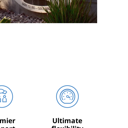
mier
Ultimate