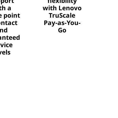
port
flexibility
th a
with Lenovo
e point
TruScale
ontact
Pay-as-You-
nd
Go
anteed
vice
vels