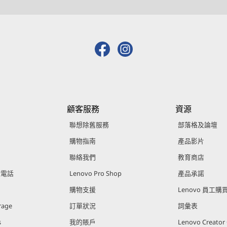
p
p
p
e
e
e
n
n
n
s
s
s
a
a
a
n
n
n
顧客服務
資源
e
e
e
聯想除舊服務
部落格及論壇
w
w
w
購物指南
產品影片
w
w
w
聯絡我們
教育商店
能電話
Lenovo Pro Shop
產品承諾
i
i
i
i
購物支援
Lenovo 員工
n
n
n
rage
訂單狀況
詞彙表
d
d
d
s
我的賬戶
Lenovo Creato