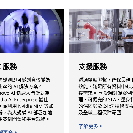
I 服務
支援服務
需幾週即可從創意轉變為
透過單點聯繫，確保最佳 I
生產的 AI 解決方案。
效能，滿足所有資料中心
novo AI 快速入門針對為
援需求。 享受端對端案例
idia AI Enterprise 最佳
理、可擴充的 SLA、量身
並利用 Nvidia NIM 等加
的保固以及 24x7 技術支
器，為大規模 AI 部署加速
及全球工程保障範圍。
用案例開發和平台就緒。
了解更多
解更多