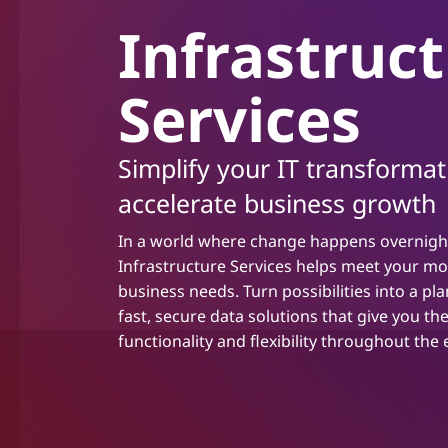
c
Infrastruc
e
Services
Simplify your IT transforma
accelerate business growth
In a world where change happens overnigh
Infrastructure Services helps meet your mo
business needs. Turn possibilities into a pla
fast, secure data solutions that give you the
functionality and flexibility throughout the en