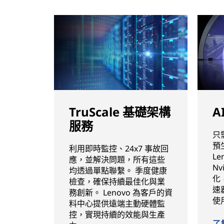
TruScale 基礎架構
A
服務
只
預
利用即時監控、24x7 事故回
Le
應，並解決問題，所有這些
Nv
均透過單點聯繫。 季度健康
化，
檢查，確保持續最佳化與業
速
務創新。 Lenovo 為客戶的資
使
料中心提供遠端主動硬體監
控，實現持續的效能與生產
了