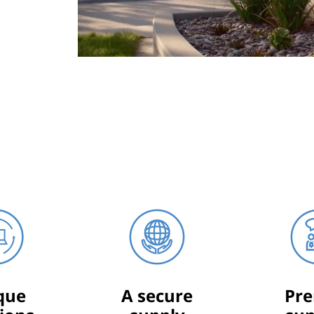
que
A secure
Pre