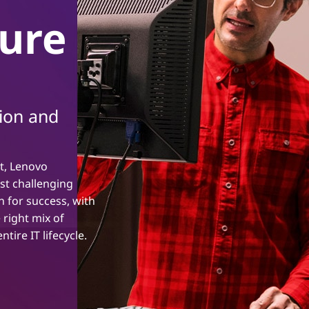
ture
tion and
t, Lenovo
st challenging
n for success, with
 right mix of
tire IT lifecycle.