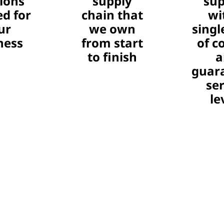
tions
supply
sup
ed for
chain that
wi
ur
we own
singl
ness
from start
of c
to finish
a
guar
ser
le