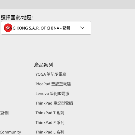
p
p
e
e
選擇國家/地區:
n
n
s
s
a
a
n
n
產品系列
e
e
YOGA 筆記型電腦
w
w
IdeaPad 筆記型電腦
w
w
Lenovo 筆記型電腦
ThinkPad 筆記型電腦
i
購買計劃
ThinkPad T 系列
n
n
ThinkPad P 系列
d
d
r Community
ThinkPad L 系列