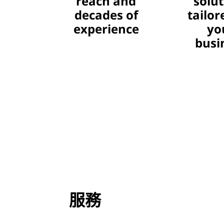
reach and
solu
decades of
tailor
experience
yo
busi
服務