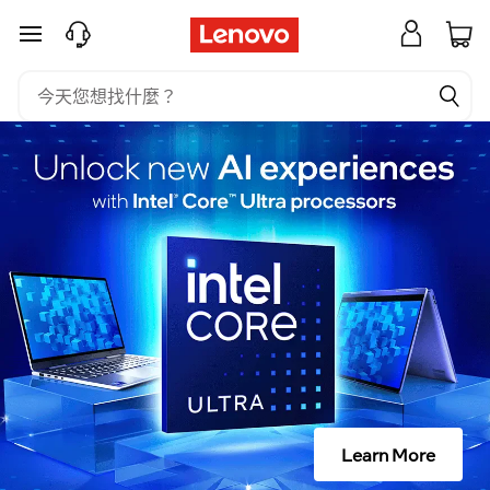
什
跳至主要內容
么
是
内
部
？
Learn More