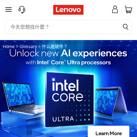
什
跳至主要內容
么
是
硬
Home
>
Glossary
> 什么是硬件？
件
？
Learn More