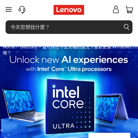
我
跳至主要內容
可
以
在
Home
>
Glossary
> 我可以在不丟失檔的情況下重新安裝 Windows 10
嗎？
不
丟
失
檔
的
情