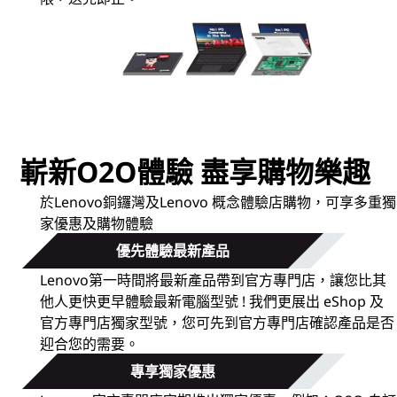
c
e
S
t
嶄新O2O體驗 盡享購物樂趣
o
於Lenovo銅鑼灣及Lenovo 概念體驗店購物，可享多重獨
r
家優惠及購物體驗
e
優先體驗最新產品
Lenovo第一時間將最新產品帶到官方專門店，讓您比其
|
他人更快更早體驗最新電腦型號 ! 我們更展出 eShop 及
O
官方專門店獨家型號，您可先到官方專門店確認產品是否
迎合您的需要。
T
專享獨家優惠