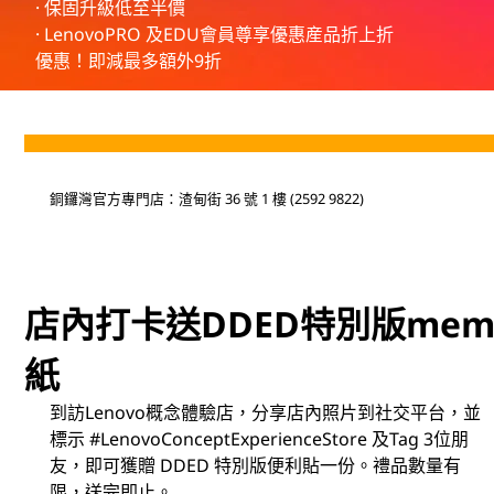
e
· 保固升級低至半價
· LenovoPRO 及EDU會員尊享優惠産品折上折
p
優惠！即減最多額外9折
t
E
x
銅鑼灣官方專門店：渣甸街 36 號 1 樓 (2592 9822)
p
e
店內打卡送DDED特別版mem
r
紙
i
到訪Lenovo概念體驗店，分享店內照片到社交平台，並
e
標示 #LenovoConceptExperienceStore 及Tag 3位朋
友，即可獲贈 DDED 特別版便利貼一份。禮品數量有
n
限，送完即止。