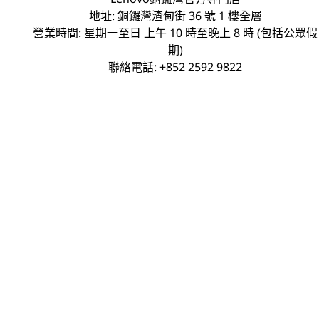
地址: 銅鑼灣渣甸街 36 號 1 樓全層
p
營業時間: 星期一至日 上午 10 時至晚上 8 時 (包括公眾假
e
期)
聯絡電話: +852 2592 9822
r
i
e
n
c
e