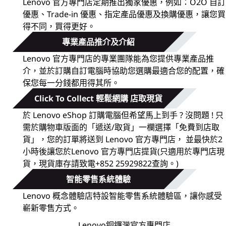
O
Lenovo 官方專門店定期推出獨家優惠，例如：O2O 自訂
優惠、Trade-in 優惠、指定產品優惠及換購優惠，讓您買
S
得不同，買得更好。
專業產品推介及介紹
h
Lenovo 官方專門店的專業團隊能為您提供專業產品推
o
介，並於訂購自訂電腦時協助您選購最適合您的配置，確
保您每一分錢都用得其所。
p
Click To Collect 輕鬆網購 店取現貨
p
於 Lenovo eShop 訂購電腦但希望馬上到手 ? 沒問題 ! 只
需於購物車版面的「遞送/取貨」一欄選擇「免費到店取
i
貨」，您的訂單將送到 Lenovo 官方專門店， 並最快於2
小時後讓您於Lenovo 官方專門店提貨(只適用於專門店現
n
貨，現貨庫存請致電+852 25929822查詢。)
g
智能零售系統體驗
E
Lenovo 概念體驗店特設智能零售系統體驗區，讓你感受
嶄新零售方式。
x
Lenovo銅鑼灣官方專門店