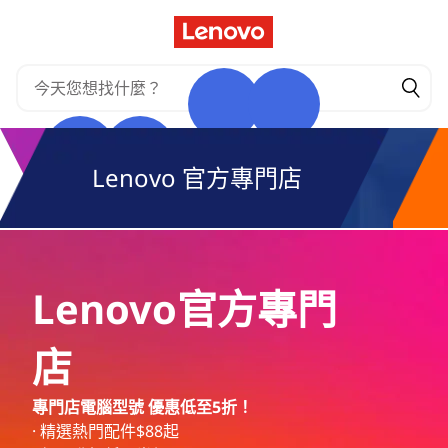
L
跳至主要內容
e
n
o
Lenovo 官方專門店
v
o
C
Lenovo官方專門
o
店
n
c
專門店電腦型號 優惠低至5折！
· 精選熱門配件$88起