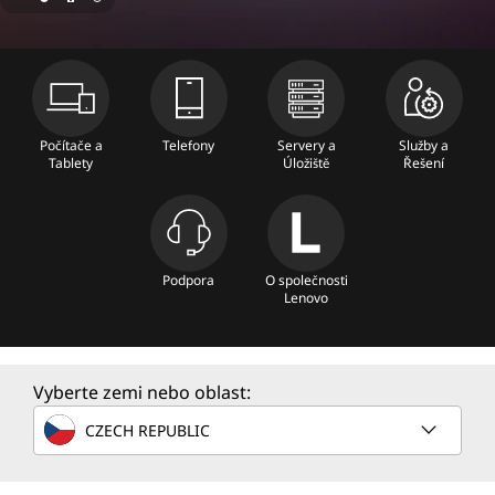
n
e
C
o
Počítače a
Telefony
Servery a
Služby a
Tablety
Úložiště
Řešení
m
p
u
Podpora
O společnosti
Lenovo
t
e
Vyberte zemi nebo oblast:
r
CZECH REPUBLIC
S