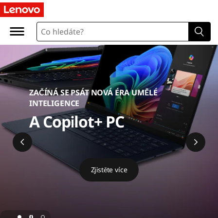
L
e
n
o
v
ZAČÍNÁ SE PSÁT NOVÁ ÉRA UMĚLÉ
INTELIGENCE
o
A Copilot+ PC
O
n
Zjistěte více
l
i