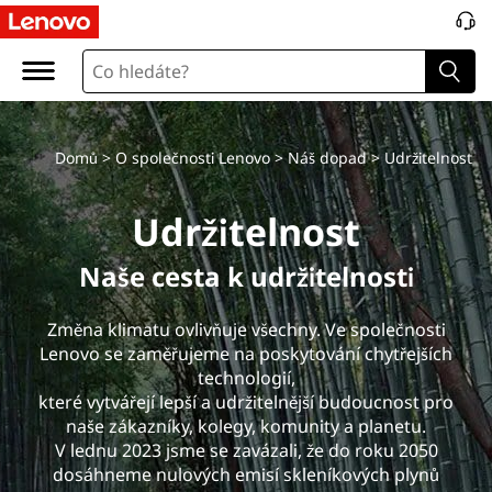
S
u
s
t
Domů
>
O společnosti Lenovo
>
Náš dopad
> Udržitelnost
a
Udržitelnost
i
Naše cesta k udržitelnosti
n
Změna klimatu ovlivňuje všechny. Ve společnosti
a
Lenovo se zaměřujeme na poskytování chytřejších
technologií,
b
které vytvářejí lepší a udržitelnější budoucnost pro
naše zákazníky, kolegy, komunity a planetu.
i
V lednu 2023 jsme se zavázali, že do roku 2050
dosáhneme nulových emisí skleníkových plynů