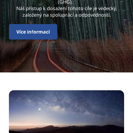
l
(GHG).
Náš přístup k dosažení tohoto cíle je vědecký,
i
založený na spolupráci a odpovědnosti.
t
Více informací
y