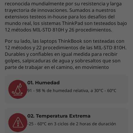
interpretada como un compromiso
reconocida mundialmente por su resistencia y larga
contractual. Te invitamos a revisar las
trayectoria de innovaciones. Sumados a nuestros
extensivos testeos in-house para los desafíos del
características específicas para cada producto
mundo real, los sistemas ThinkPad son testeados bajo
antes de realizar la compra online en la sección
12 métodos MIL-STD 810H y 26 procedimientos.
'Ver Modelos' de esta misma página, o con un
asesor de ventas si es en una tienda física.
Por su lado, las laptops ThinkBook son testeadas con
12 métodos y 22 procedimientos de las MIL-STD 810H.
Durables y confiables en igual medida para recibir
golpes, salpicaduras de agua y sobresaltos que son
Los accesorios exhibidos no están incluidos
parte de trabajar en el camino, en movimiento
01. Humedad
Rendimiento de ensueño en todas partes
91 - 98 % de humedad relativa, a 30°C - 60°C
®
®
Con procesadores Intel
Core™ 7i vPro
de
hasta 12va generación y memoria de hasta 32
GB, el ThinkPad X1 Nano puede con todo sin
02. Temperatura Extrema
esfuerzo. Diseñada teniendo en cuenta el
-25 - 60°C en 3 ciclos de 2 horas de duración
rendimiento y la capacidad de respuesta en