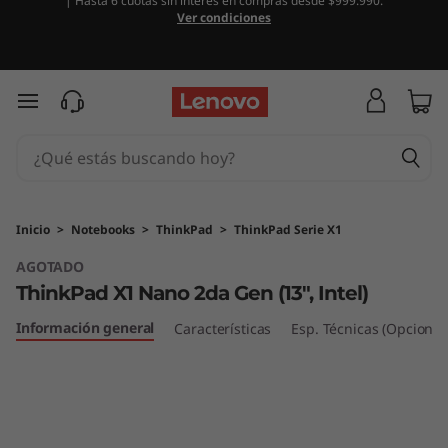
| Hasta 6 cuotas sin interés en compras desde $999.990.
T
Ver condiciones
h
i
Ir al contenido principal
n
k
P
Inicio
>
Notebooks
>
ThinkPad
>
ThinkPad Serie X1
AGOTADO
a
ThinkPad X1 Nano 2da Gen (13", Intel)
d
Información general
Características
Esp. Técnicas (Opcional
X
1