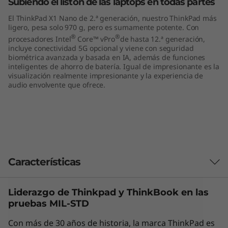
Subiendo el listón de las laptops en todas partes
1
El ThinkPad X1 Nano de 2.ª generación, nuestro ThinkPad más
ligero, pesa solo 970 g, pero es sumamente potente. Con
3
®
®
procesadores Intel
Core™ vPro
de hasta 12.ª generación,
incluye conectividad 5G opcional y viene con seguridad
"
biométrica avanzada y basada en IA, además de funciones
inteligentes de ahorro de batería. Igual de impresionante es la
,
visualización realmente impresionante y la experiencia de
audio envolvente que ofrece.
I
n
t
Características
e
l
Liderazgo de Thinkpad y
ThinkBook
en las
Las características de cada producto pueden
pruebas MIL-STD
)
variar según el país de adquisición del mismo,
por lo que la siguiente descripción no debe ser
Con más de 30 años de historia, la marca ThinkPad es