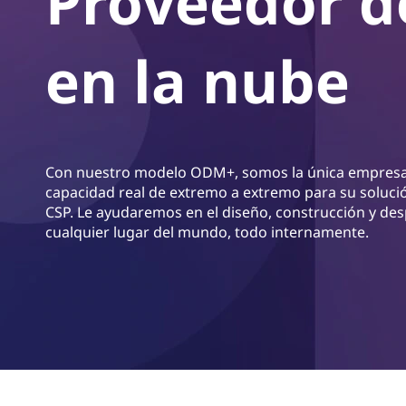
Proveedor de
d
r
i
S
n
en la nube
c
e
i
p
r
a
v
l
Con nuestro modelo ODM+, somos la única empres
i
capacidad real de extremo a extremo para su soluci
CSP. Le ayudaremos en el diseño, construcción y des
c
cualquier lugar del mundo, todo internamente.
e
P
r
o