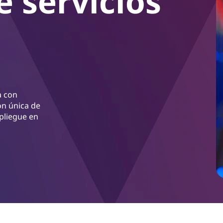
 servicios
a con
ón única de
pliegue en