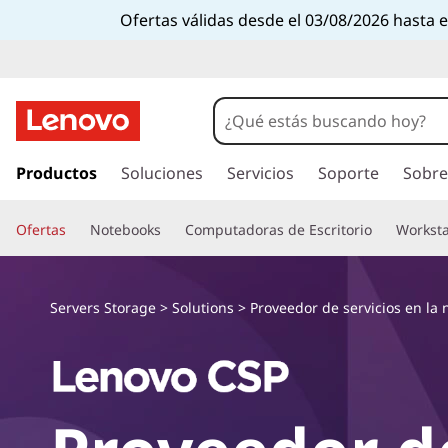
L
Ofertas válidas desde el 03/08/2026 hasta 
e
n
o
I
r
Productos
Soluciones
Servicios
Soporte
Sobre
v
a
l
o
Ofertas
Notebooks
Computadoras de Escritorio
Worksta
c
o
C
n
t
Servers Storage
>
Solutions
>
Proveedor de servicios en la
l
e
n
o
i
d
u
o
p