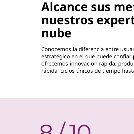
Alcance sus me
v
nuestros expert
i
nube
d
e
Conocemos la diferencia entre usuar
estratégico en el que puede confiar 
r
ofrecemos innovación rápida, produc
rápida, ciclos únicos de tiempo hasta 