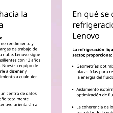
hacia la
En qué se d
a
refrigeraci
Lenovo
de
imo rendimiento y
cargas de trabajo de
La refrigeración lí
la nube. Lenovo sigue
sector, proporciona:
silientes con 12 años
d. Nuestro equipo de
Geometrías optimiza
le a diseñar y
placas frías para r
imiento a cualquier
la energía del flui
Aislamiento isotérm
r un centro de datos
optimización de fluj
seño totalmente
 Lenovo orientarán a
La coherencia de l
respaldando la entr