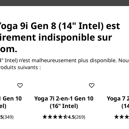
oga 9i Gen 8 (14" Intel) est
rement indisponible sur
com.
4" Intel) n’est malheureusement plus disponible. No
oduits suivants :
1 Gen 10
Yoga 7i 2-en-1 Gen 10
Yoga 7 
el)
(16" Intel)
(1
.5
(349)
4.5
(269)