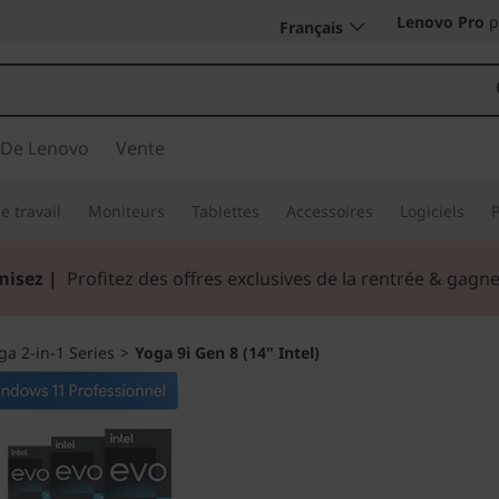
Lenovo Pro
p
Français
 De Lenovo
Vente
e travail
Moniteurs
Tablettes
Accessoires
Logiciels
misez |
Profitez des offres exclusives de la rentrée & gag
ga 2-in-1 Series
>
Yoga 9i Gen 8 (14" Intel)