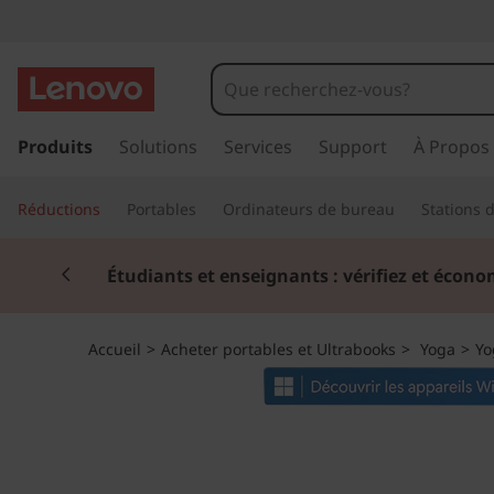
Y
o
g
p
a
Produits
Solutions
Services
Support
À Propos
a
s
s
9
Réductions
Portables
Ordinateurs de bureau
Stations d
e
r
i
Currently displaying item 2 of 3
a
Étudiants et enseignants : vérifiez et écono
u
G
c
o
e
Accueil
>
Acheter portables et Ultrabooks
>
Yoga
>
Yo
n
t
n
e
n
8
u
p