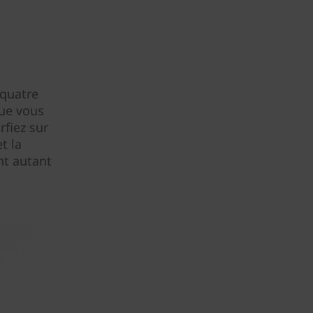
 quatre
Que vous
fiez sur
t la
nt autant