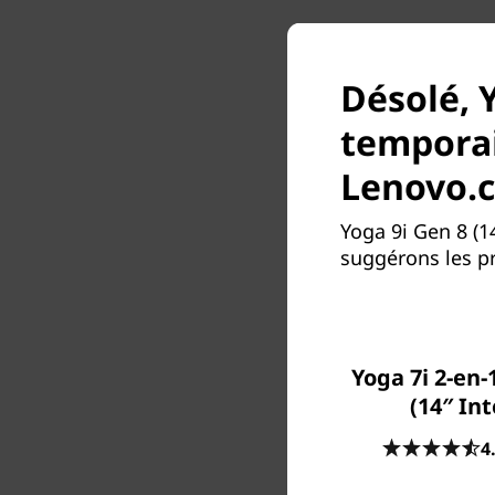
Désolé, Y
temporai
Lenovo.
Yoga 9i Gen 8 (1
suggérons les pr
Yoga 7i 2-en-
(14″ Int
4