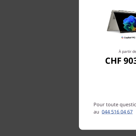
À partir d
CHF 90
Les port
une exp
toute t
affecter
votre po
qui vo
Pour toute questio
avez le
au
044 516 04 67