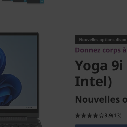
Donnez corps à vo
Yoga 9i 
Nouvelles options dispo
Donnez corps à 
Intel)
Yoga 9i
Intel)
Nouvelles o
3.9
(13)