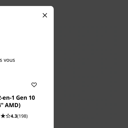
us vous
2-en-1 Gen 10
4" AMD)
4.3
(198)