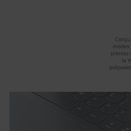
Conçu 
modes d
preniez
le 
polyvale