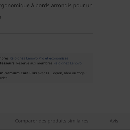
 ergonomique à bords arrondis pour un
e
mbres
Rejoignez Lenovo Pro et économisez ›
ofesseurs:
Réservé aux membres
Rejoignez Lenovo
ur Premium Care Plus
avec PC Legion, Idea ou Yoga :
pides.
Comparer des produits similaires
Avis