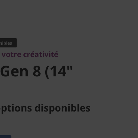
tre créativité
Gen 8 (14"
nibles
votre créativité
 Gen 8 (14"
ptions disponibles