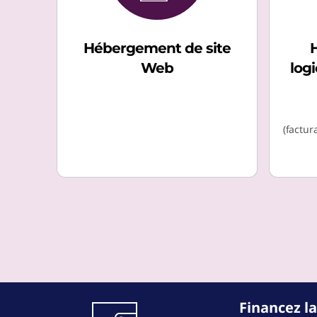
c
t
k
e
Hébergement de site
a
m
Web
logi
g
e
(factur
Financez la