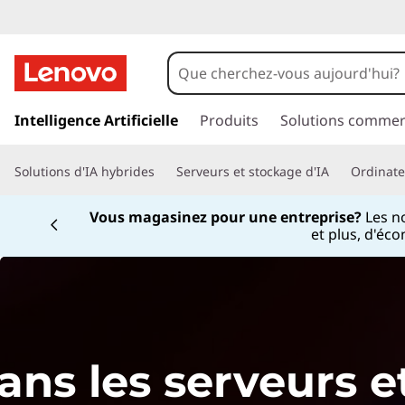
N
E
x
o
p
u
l
p
a
Intelligence Artificielle
Produits
Solutions commer
v
o
s
r
s
e
Solutions d'IA hybrides
Serveurs et stockage d'IA
Ordinateu
e
e
r
a
Vous magasinez pour une entreprise?
Les n
z
a
et plus, d'éc
u
u
l
c
e
o
x
n
s
t
s
d
e
n
e
ns les serveurs et
e
u
r
p