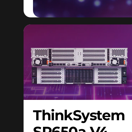
ThinkSystem
SR650a V4