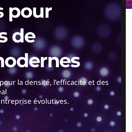
s pour
s de
modernes
ur la densité, l’efficacité et des
déal
entreprise évolutives.