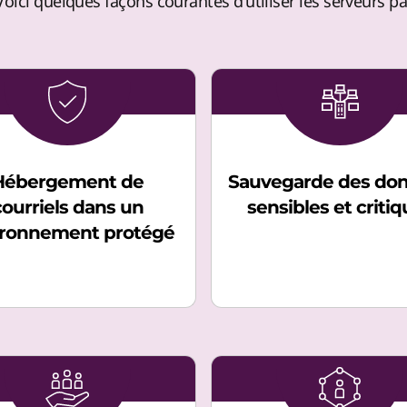
 Voici quelques façons courantes d'utiliser les serveurs par
Hébergement de
Sauvegarde des do
courriels dans un
sensibles et criti
ironnement protégé