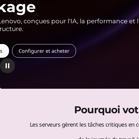
r
kage
r
n
v
i
i
n
novo, conçues pour l'IA, la performance et l
e
c
e
tructure.
i
u
r
p
a
s
es
Configurer et acheter
r
l
s
s
e
e
r
v
t
e
a
Pourquoi votr
u
r
r
Les serveurs gèrent les tâches critiques en 
s
r