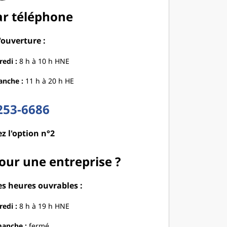
ar téléphone
'ouverture :
edi :
8 h à 10 h HNE
anche :
11 h à 20 h HE
253-6686
z l'option n°2
ur une entreprise ?
es heures ouvrables :
edi :
8 h à 19 h HNE
anche :
fermé