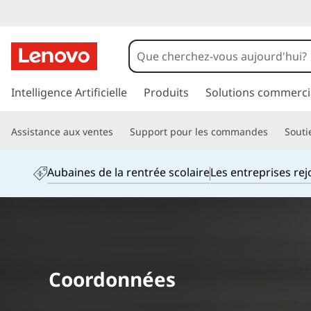
S
u
p
p
a
Intelligence Artificielle
Produits
Solutions commerci
p
s
s
o
Assistance aux ventes
Support pour les commandes
Souti
e
r
r
a
Aubaines de la rentrée scolaire
Les entreprises re
u
t
c
o
a
n
t
u
e
Coordonnées
n
x
u
p