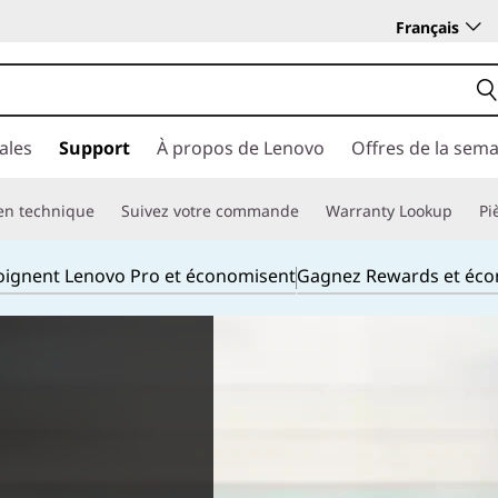
Français
ales
Support
À propos de Lenovo
Offres de la sem
en technique
Suivez votre commande
Warranty Lookup
Pi
joignent Lenovo Pro et économisent
Gagnez Rewards et éc