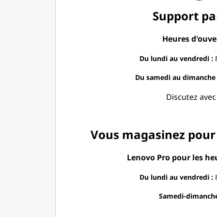
o
Support pa
v
Heures d'ouve
o
Du lundi au vendredi :
8
Du samedi au dimanche 
Discutez ave
Vous magasinez pour 
Lenovo Pro pour les he
Du lundi au vendredi :
8
Samedi-dimanche