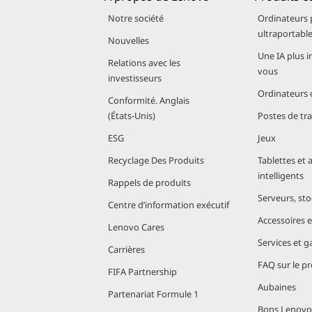
Notre société
Ordinateurs 
ultraportabl
Nouvelles
Une IA plus i
Relations avec les
vous
investisseurs
Ordinateurs 
Conformité. Anglais
(États‑Unis)
Postes de tra
ESG
Jeux
Recyclage Des Produits
Tablettes et 
intelligents
Rappels de produits
Serveurs, st
Centre d’information exécutif
Accessoires et
Lenovo Cares
Services et g
Carrières
FAQ sur le pr
FIFA Partnership
Aubaines
Partenariat Formule 1
Bons Lenovo