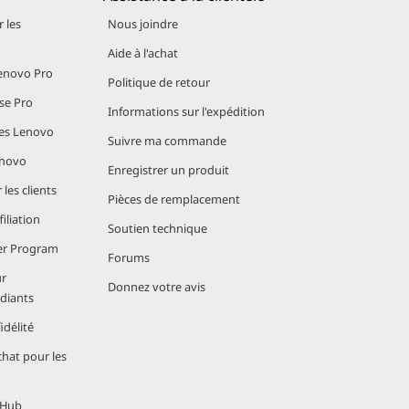
 les
Nous joindre
Aide à l'achat
novo Pro
Politique de retour
se Pro
Informations sur l'expédition
es Lenovo
Suivre ma commande
enovo
Enregistrer un produit
les clients
Pièces de remplacement
iliation
Soutien technique
er Program
Forums
r
Donnez votre avis
udiants
délité
hat pour les
 Hub