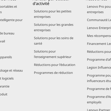
d'activité
portables et
Lenovo Pro pour
Solutions pour les petites
es
entreprises
entreprises
ntelligente pour
Communauté Le
Solutions pour les grandes
Lenovo Enterpri
entreprises
de bureau
Mes récompens
Solutions pour les soins de
vail
santé
Financement L
Solutions pour
Réductions pour 
l'enseignement supérieur
appareils
Programme d'aff
Réductions pour l'éducation
Legion Influenc
ockage et réseau
Programmes de réduction
Programme pou
 logiciels
influenceurs ét
arantie
Programme de fi
oduit
Programme d'Ac
employés
Lenovo Partner