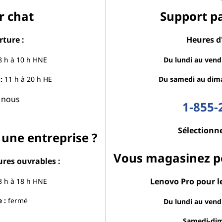
r chat
Support p
rture :
Heures d
 h à 10 h HNE
Du lundi au vendr
:
11 h à 20 h HE
Du samedi au dim
c nous
1-855-
Sélectionne
une entreprise ?
Vous magasinez po
ures ouvrables :
Lenovo Pro pour l
 h à 18 h HNE
 :
fermé
Du lundi au vendr
Samedi-dim