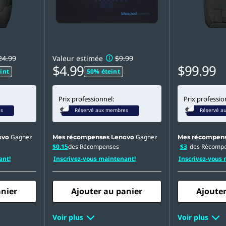
24.99
Valeur estimée
$9.99
$4.99
$99.99
int
50% éteint
Prix professionnel:
Prix professio
es
Réservé aux membres
Réservé a
Gagnez
Gagnez
ovo
Mes récompenses Lenovo
Mes récompens
$0.15
des Récompenses
$3
des Récomp
ant!
Inscrivez-vous maintenant!
Inscrivez-vous 
anier
Ajouter au panier
Ajouter
Voir plus
Voir plus