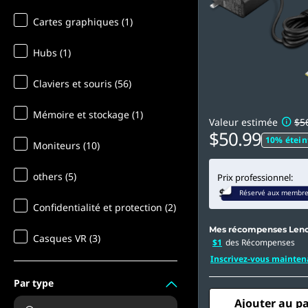
l
e
Cartes graphiques (1)
Hubs (1)
Claviers et souris (56)
Mémoire et stockage (1)
Valeur estimée
$5
$50.99
10% étein
Moniteurs (10)
others (5)
Prix professionnel:
Réservé aux membr
Confidentialité et protection (2)
Mes récompenses Len
Casques VR (3)
$1
des Récompenses
Inscrivez-vous mainten
Par type
Ajouter au p