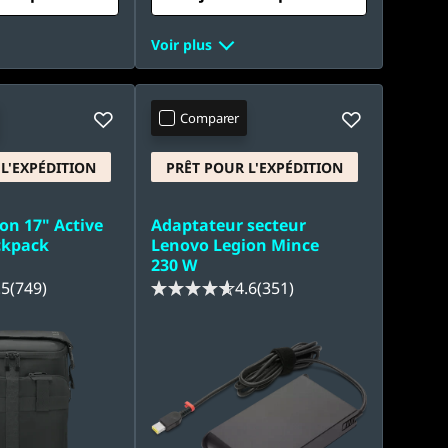
Voir plus
Comparer
L'EXPÉDITION
PRÊT POUR L'EXPÉDITION
on 17" Active
Adaptateur secteur
ckpack
Lenovo Legion Mince
230 W
.5
(749)
4.6
(351)