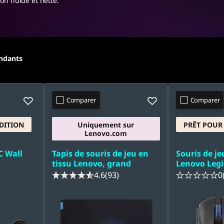
ion fluide et nette.
ondants
Comparer
Comparer
DITION
Uniquement sur
PRÊT POUR 
Lenovo.com
C Wall
Tapis de souris de jeu en
Souris de je
tissu Lenovo, grand
Lenovo Leg
4.6
(93)
0