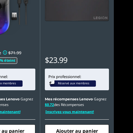
e
$71.99
$23.99
% éteint
nnel:
Prix professionnel:
ux membres
Réservé aux membres
Gagnez
Gagnez
es Lenovo
Mes récompenses Lenovo
enses
$0.72
des Récompenses
maintenant!
Inscrivez-vous maintenant!
 au panier
Ajouter au panier