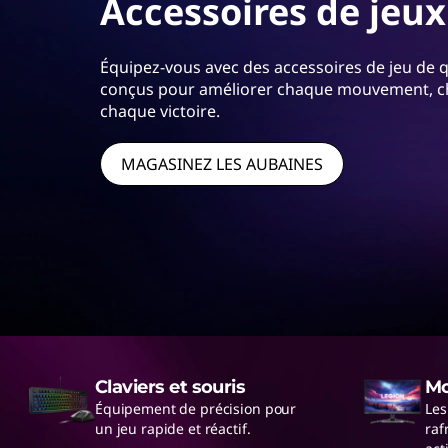
s
Accessoires de jeux
a
r
e
d
i
n
u
n
s
Équipez-vous avec des accessoires de jeu de q
e
c
l
conçus pour améliorer chaque mouvement, ch
x
i
chaque victoire.
e
j
p
p
s
a
o
c
MAGASINEZ LES AUBAINES
e
l
o
u
u
n
r
t
x
u
r
ô
n
l
e
e
e
u
Claviers et souris
Mo
x
r
Équipement de précision pour
Les
s
p
un jeu rapide et réactif.
raf
e