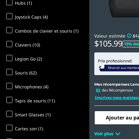
Hubs (1)
Joystick Caps (4)
Combos de clavier et souris (1)
Valeur estimée
$1
$105.99
15% éte
Claviers (10)
Legion Go (2)
Prix professionnel:
Réservé aux membr
Souris (62)
Mes récompenses Len
Microphones (4)
$3
des Récompenses
Inscrivez-vous mainten
Tapis de souris (11)
Smart Glasses (1)
Ajouter au p
Cartes son (1)
Voir plus