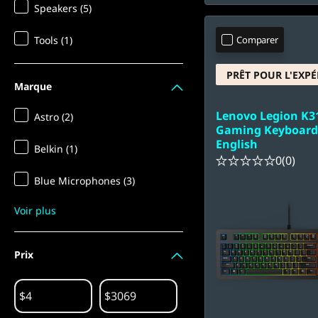
Speakers (5)
Tools (1)
Comparer
PRÊT POUR L'EXPÉ
Marque
Lenovo Legion K3
Astro (2)
Gaming Keyboard 
English
Belkin (1)
0
(0)
Blue Microphones (3)
Voir plus
Prix
$
$