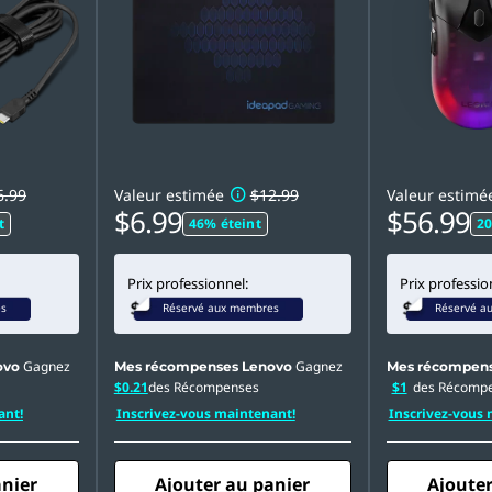
6.99
Valeur estimée
$12.99
Valeur estimé
$6.99
$56.99
t
46% éteint
20
Prix professionnel:
Prix professio
es
Réservé aux membres
Réservé a
Gagnez
Gagnez
ovo
Mes récompenses Lenovo
Mes récompens
$0.21
des Récompenses
$1
des Récomp
ant!
Inscrivez-vous maintenant!
Inscrivez-vous 
anier
Ajouter au panier
Ajouter