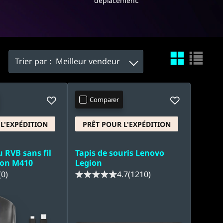
déplacement.
Trier par :
Meilleur vendeur
Comparer
L'EXPÉDITION
PRÊT POUR L'EXPÉDITION
u RVB sans fil
Tapis de souris Lenovo
ion M410
Legion
(0)
4.7
(1210)