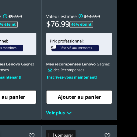
e
$92.99
Valeur estimée
$142.99
$76.99
% éteint
46% éteint
nnel:
Prix professionnel:
ux membres
Réservé aux membres
Gagnez
Gagnez
es Lenovo
Mes récompenses Lenovo
enses
$2
des Récompenses
maintenant!
Inscrivez-vous maintenant!
 au panier
Ajouter au panier
Voir plus
Comparer