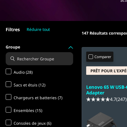
act
é
t
r
l
e
i
s
Filtres
e
Réduire tout
c
147
Résultats corresp
n
o
n
Groupe
c
s
Comparer
e
o
i
l
PRÊT POUR L'EXPÉ
Audio (28)
e
n
s
Sacs et étuis (12)
é
Lenovo 65 W USB-
s
Adapter
g
a
Chargeurs et batteries (7)
4.7
(247)
n
a
s
Ensembles (15)
l
f
é
Consoles de jeux (6)
i