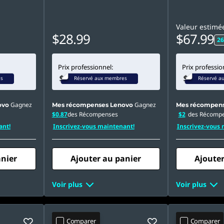
Valeur estimé
$28.99
$67.99
26
Prix professionnel:
Prix professio
es
Réservé aux membres
Réservé a
Gagnez
Gagnez
ovo
Mes récompenses Lenovo
Mes récompens
$0.87
des Récompenses
$2
des Récomp
ant!
Inscrivez-vous maintenant!
Inscrivez-vous 
anier
Ajouter au panier
Ajouter
Voir plus
Voir plus
Comparer
Comparer