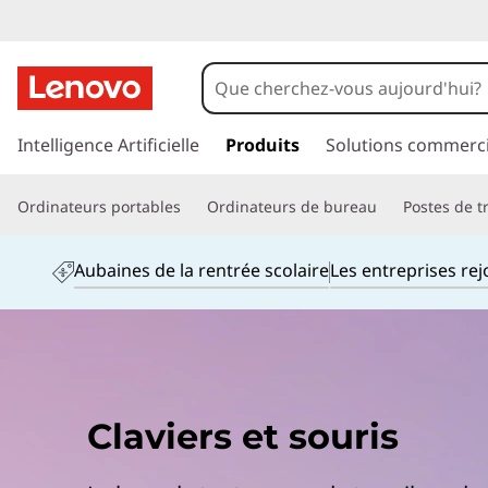
K
e
y
p
a
Intelligence Artificielle
Produits
Solutions commerci
b
s
s
o
Ordinateurs portables
Ordinateurs de bureau
Postes de tr
e
r
a
a
Aubaines de la rentrée scolaire
Les entreprises re
u
r
c
o
d
n
t
s
e
Claviers et souris
n
u
p