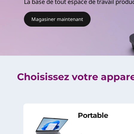
La base de tout espace de travail produc
r
i
n
Magasiner maintenant
c
i
p
a
l
Choisissez votre apparei
Portable