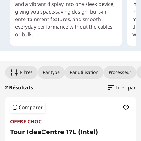
and a vibrant display into one sleek device,
imp
giving you space‑saving design, built‑in
in 
entertainment features, and smooth
mod
everyday performance without the cables
the
or bulk.
wor
I
Pick your payment option
t
e
Original Price 1899.00 CAD Discounted Price 1299.99 CAD
Original Price 1679.99 CAD Discounted Price 1427.99 CAD
m
Filtres
Par type
Par utilisation
Processeur
1
o
2 Résultats
Trier par
f
3
Comparer
OFFRE CHOC
Tour IdeaCentre 17L (Intel)