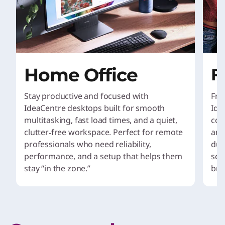
Home Office
F
Stay productive and focused with
Fro
IdeaCentre desktops built for smooth
Ide
multitasking, fast load times, and a quiet,
con
clutter‑free workspace. Perfect for remote
amp
professionals who need reliability,
dur
performance, and a setup that helps them
sch
stay “in the zone.”
bro
I
t
e
m