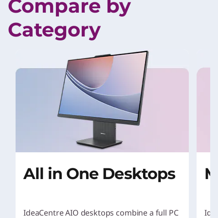
Compare by
1
o
Category
f
4
All in One Desktops
M
IdeaCentre AIO desktops combine a full PC
Ide