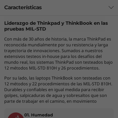
Características
Liderazgo de Thinkpad y
ThinkBook
en las
Las características de cada producto pueden
pruebas MIL-STD
variar según el país de adquisición del mismo,
por lo que la siguiente descripción no debe ser
Con más de 30 años de historia, la marca ThinkPad es
interpretada como un compromiso
reconocida mundialmente por su resistencia y larga
contractual. Te invitamos a revisar las
trayectoria de innovaciones. Sumados a nuestros
extensivos testeos in-house para los desafíos del
características específicas para cada producto
mundo real, los sistemas ThinkPad son testeados bajo
antes de realizar la compra online en la sección
12 métodos MIL-STD 810H y 26 procedimientos.
'Ver Modelos' de esta misma página, o con un
asesor de ventas si es en una tienda física.
Por su lado, las laptops ThinkBook son testeadas con
12 métodos y 22 procedimientos de las MIL-STD 810H.
Durables y confiables en igual medida para recibir
golpes, salpicaduras de agua y sobresaltos que son
Los accesorios exhibidos no están incluidos
parte de trabajar en el camino, en movimiento
01. Humedad