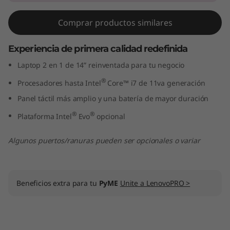
"
Comprar productos similares
I
Experiencia de primera calidad redefinida
n
Laptop 2 en 1 de 14” reinventada para tu negocio
t
®
Procesadores hasta Intel
Core™ i7 de 11va generación
e
Panel táctil más amplio y una batería de mayor duración
®
®
Plataforma Intel
Evo
opcional
l
Algunos puertos/ranuras pueden ser opcionales o variar
)
Beneficios extra para tu
PyME
Unite a LenovoPRO >