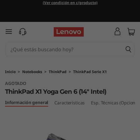
T
(Ver condición en c/producto)
h
i
Ir al contenido principal
n
k
P
Inicio
>
Notebooks
>
ThinkPad
>
ThinkPad Serie X1
AGOTADO
a
ThinkPad X1 Yoga Gen 6 (14" Intel)
d
Información general
Características
Esp. Técnicas (Opcional
X
1