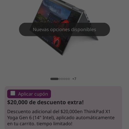
Y
o
g
Nuevas opciones disponibles
a
G
e
ThinkPad X1 Yoga Gen 6 (14" Intel)
n
+7
6
Aplicar cupón
(
$20,000 de descuento extra!
1
Descuento adicional del $20,000en ThinkPad X1
Yoga Gen 6 (14" Intel), aplicado automáticamente
4
en tu carrito. tiempo limitado!