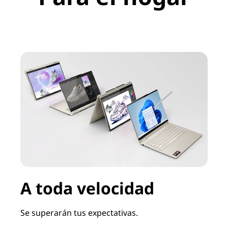
o
s
L
e
n
o
v
o
A toda velocidad
:
P
Se superarán tus expectativas.