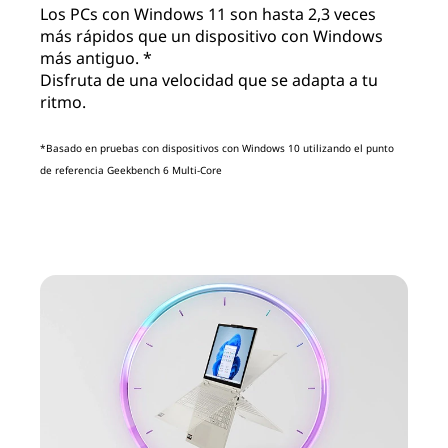
r
Los PCs con Windows 11 son hasta 2,3 veces
más rápidos que un dispositivo con Windows
o
más antiguo. *
Disfruta de una velocidad que se adapta a tu
d
ritmo.
u
*Basado en pruebas con dispositivos con Windows 10 utilizando el punto
c
de referencia Geekbench 6 Multi-Core
t
i
v
i
d
a