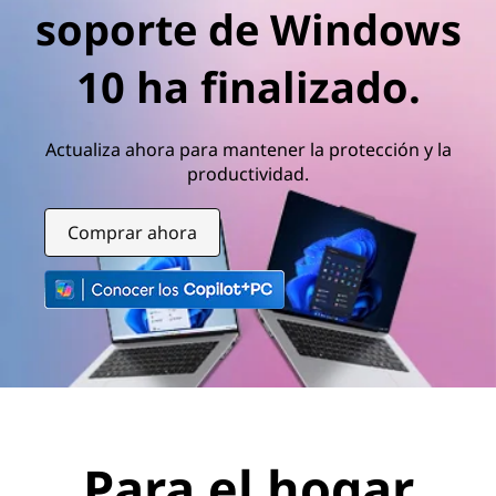
n
soporte de Windows
D
10 ha finalizado.
i
s
Actualiza ahora para mantener la protección y la
productividad.
p
o
Comprar ahora
s
i
t
i
Para el hogar
v