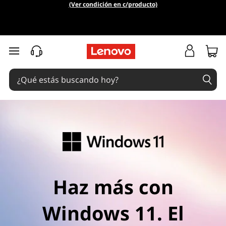
W
(Ver condición en c/producto)
i
n
Ir al contenido principal
d
o
w
s
1
Haz más con
1
e
Windows 11. El