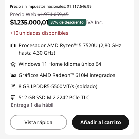
Precio sin impuestos nacionales: $1.117.646,99
Precio Web
$1.974.059,45
$1.235.000,01
IVA Inc.
37% de descuento
+10 unidades disponibles
Descuento prod (inc IVA) :
-$739.059,44
Procesador AMD Ryzen™ 5 7520U (2,80 GHz
hasta 4,30 GHz)
Windows 11 Home idioma único 64
Gráficos AMD Radeon™ 610M integrados
8 GB LPDDR5-5500MT/s (soldado)
512 GB SSD M.2 2242 PCIe TLC
Entrega
1 día hábil.
Vista rápida
Añadir al carrito