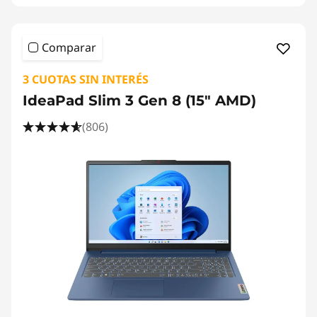
o
y
Comparar
2
3 CUOTAS SIN INTERÉS
e
IdeaPad Slim 3 Gen 8 (15" AMD)
n
(806)
1