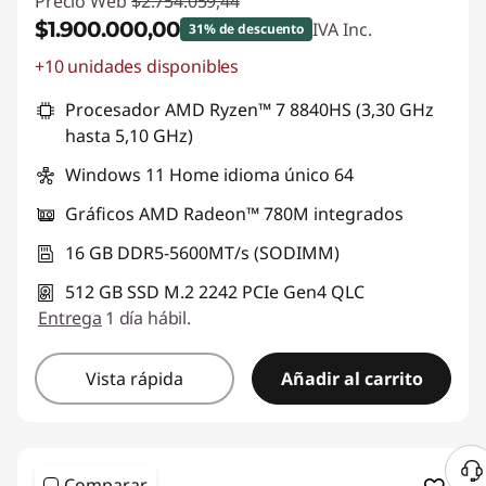
Precio Web
$2.754.059,44
$1.900.000,00
IVA Inc.
31% de descuento
+10 unidades disponibles
Descuento prod (inc IVA) :
-$854.059,44
Procesador AMD Ryzen™ 7 8840HS (3,30 GHz
hasta 5,10 GHz)
Windows 11 Home idioma único 64
Gráficos AMD Radeon™ 780M integrados
16 GB DDR5-5600MT/s (SODIMM)
512 GB SSD M.2 2242 PCIe Gen4 QLC
Entrega
1 día hábil.
Vista rápida
Añadir al carrito
Comparar