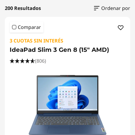
C
200 Resultados
Ordenar por
o
m
Comparar
p
3 CUOTAS SIN INTERÉS
IdeaPad Slim 3 Gen 8 (15" AMD)
r
(806)
a
r
N
o
t
e