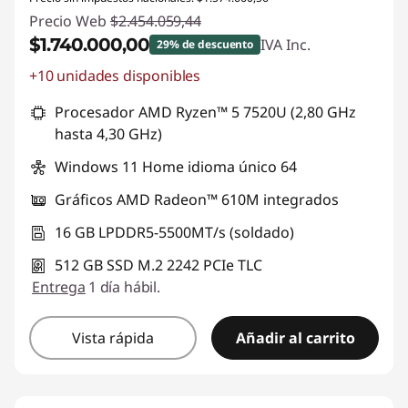
Precio Web
$2.454.059,44
$1.740.000,00
IVA Inc.
29% de descuento
+10 unidades disponibles
Descuento prod (inc IVA) :
-$714.059,44
Procesador AMD Ryzen™ 5 7520U (2,80 GHz
hasta 4,30 GHz)
Windows 11 Home idioma único 64
Gráficos AMD Radeon™ 610M integrados
16 GB LPDDR5-5500MT/s (soldado)
512 GB SSD M.2 2242 PCIe TLC
Entrega
1 día hábil.
Vista rápida
Añadir al carrito