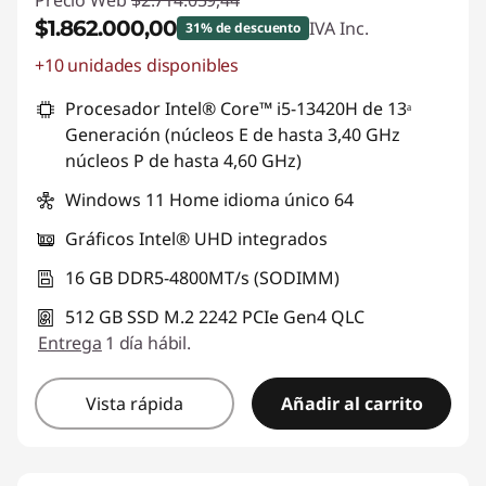
Precio Web
$2.714.059,44
$1.862.000,00
IVA Inc.
31% de descuento
+10 unidades disponibles
Descuento prod (inc IVA) :
-$852.059,44
Procesador Intel® Core™ i5-13420H de 13ᵃ
Generación (núcleos E de hasta 3,40 GHz
núcleos P de hasta 4,60 GHz)
Windows 11 Home idioma único 64
Gráficos Intel® UHD integrados
16 GB DDR5-4800MT/s (SODIMM)
512 GB SSD M.2 2242 PCIe Gen4 QLC
Entrega
1 día hábil.
Vista rápida
Añadir al carrito