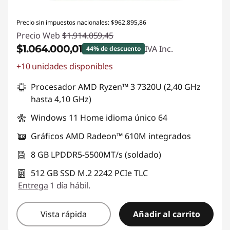
b
Precio sin impuestos nacionales: $962.895,86
o
Precio Web
$1.914.059,45
$1.064.000,01
IVA Inc.
44% de descuento
o
+10 unidades disponibles
Descuento prod (inc IVA) :
-$850.059,44
k
Procesador AMD Ryzen™ 3 7320U (2,40 GHz
s
hasta 4,10 GHz)
Windows 11 Home idioma único 64
L
Gráficos AMD Radeon™ 610M integrados
e
8 GB LPDDR5-5500MT/s (soldado)
n
512 GB SSD M.2 2242 PCIe TLC
Entrega
1 día hábil.
o
v
Vista rápida
Añadir al carrito